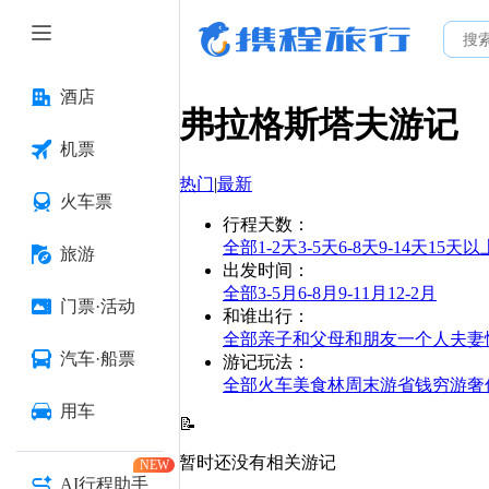
酒店
弗拉格斯塔夫
游记
机票
热门
|
最新
火车票
行程天数
：
全部
1-2天
3-5天
6-8天
9-14天
15天以
旅游
出发时间
：
全部
3-5月
6-8月
9-11月
12-2月
门票·活动
和谁出行
：
全部
亲子
和父母
和朋友
一个人
夫妻
汽车·船票
游记玩法
：
全部
火车
美食林
周末游
省钱
穷游
奢
用车
📝
暂时还没有相关游记
NEW
AI行程助手