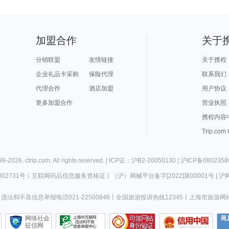
加盟合作
关于
分销联盟
友情链接
关于携程
企业礼品卡采购
保险代理
联系我们
代理合作
酒店加盟
用户协议
更多加盟合作
营业执照
携程内容
Trip.com
99-
2026
,
ctrip.com
. All rights reserved. |
ICP证：沪B2-20050130
|
沪ICP备0802358
02731号
丨
互联网药品信息服务资格证
丨
（沪）网械平台备字[2022]第00001号
|
沪网
违法和不良信息举报电话021-22500846
丨
全国旅游投诉热线12345
丨
上海市旅游网
网络社会
征信网