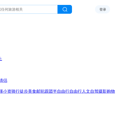
登录
上
情侣
侈
小资
骑行
徒步
美食
邮轮
跟团
半自由行
自由行
人文
自驾
摄影
购物