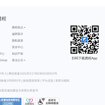
携程
携程热点
诚聘英才
隐私政策
安全中心
中心
知识产权
扫码下载携程App
 Group
算法公示
0号-3
|
网信算备310105117481904230015号
食备1050001号
|
旅游度假资质
|
平台信息
|
资质与规则
站落实诚信建设主体责任承诺书