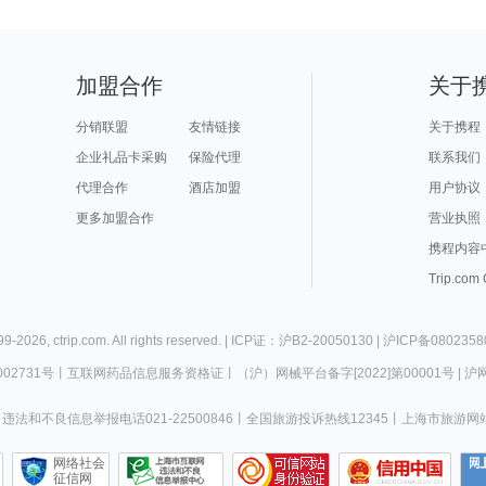
加盟合作
关于
分销联盟
友情链接
关于携程
企业礼品卡采购
保险代理
联系我们
代理合作
酒店加盟
用户协议
更多加盟合作
营业执照
携程内容
Trip.com
99-
2026
,
ctrip.com
. All rights reserved. |
ICP证：沪B2-20050130
|
沪ICP备0802358
02731号
丨
互联网药品信息服务资格证
丨
（沪）网械平台备字[2022]第00001号
|
沪网
违法和不良信息举报电话021-22500846
丨
全国旅游投诉热线12345
丨
上海市旅游网
网络社会
征信网