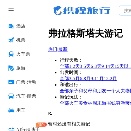
酒店
弗拉格斯塔夫
游记
机票
热门
|
最新
火车票
行程天数
：
全部
1-2天
3-5天
6-8天
9-14天
15天以
旅游
出发时间
：
全部
3-5月
6-8月
9-11月
12-2月
门票·活动
和谁出行
：
全部
亲子
和父母
和朋友
一个人
夫妻
汽车·船票
游记玩法
：
全部
火车
美食林
周末游
省钱
穷游
奢
用车
📝
暂时还没有相关游记
NEW
AI行程助手