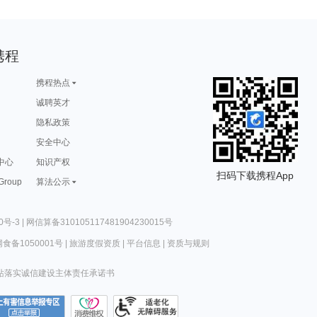
携程
携程热点
诚聘英才
隐私政策
安全中心
中心
知识产权
扫码下载携程App
 Group
算法公示
0号-3
|
网信算备310105117481904230015号
食备1050001号
|
旅游度假资质
|
平台信息
|
资质与规则
站落实诚信建设主体责任承诺书