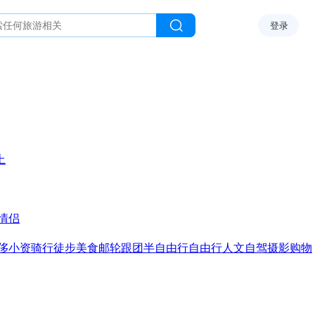
登录
上
情侣
侈
小资
骑行
徒步
美食
邮轮
跟团
半自由行
自由行
人文
自驾
摄影
购物