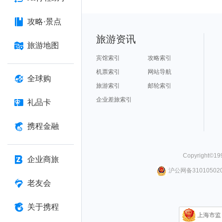
攻略·景点
旅游资讯
旅游地图
宾馆索引
攻略索引
机票索引
网站导航
全球购
旅游索引
邮轮索引
企业差旅索引
礼品卡
携程金融
Copyright©
19
企业商旅
沪公网备310105020
老友会
关于携程
上海市监