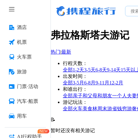
酒店
弗拉格斯塔夫
游记
机票
热门
|
最新
火车票
行程天数
：
全部
1-2天
3-5天
6-8天
9-14天
15天以
旅游
出发时间
：
全部
3-5月
6-8月
9-11月
12-2月
门票·活动
和谁出行
：
全部
亲子
和父母
和朋友
一个人
夫妻
汽车·船票
游记玩法
：
全部
火车
美食林
周末游
省钱
穷游
奢
用车
📝
暂时还没有相关游记
NEW
AI行程助手