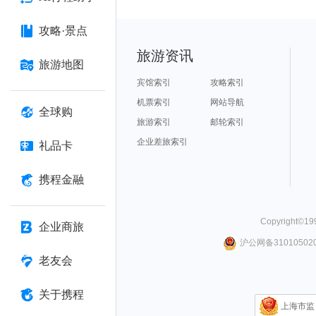
攻略·景点
旅游资讯
旅游地图
宾馆索引
攻略索引
机票索引
网站导航
全球购
旅游索引
邮轮索引
企业差旅索引
礼品卡
携程金融
Copyright©
19
企业商旅
沪公网备310105020
老友会
关于携程
上海市监