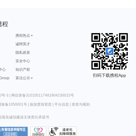
携程
携程热点
诚聘英才
隐私政策
安全中心
中心
知识产权
扫码下载携程App
 Group
算法公示
0号-3
|
网信算备310105117481904230015号
食备1050001号
|
旅游度假资质
|
平台信息
|
资质与规则
站落实诚信建设主体责任承诺书