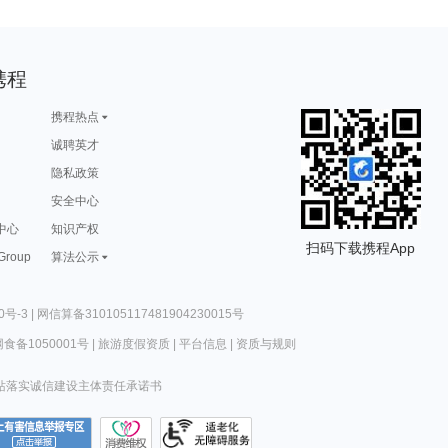
携程
携程热点
诚聘英才
隐私政策
安全中心
中心
知识产权
扫码下载携程App
 Group
算法公示
0号-3
|
网信算备310105117481904230015号
食备1050001号
|
旅游度假资质
|
平台信息
|
资质与规则
站落实诚信建设主体责任承诺书