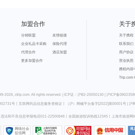
加盟合作
关于
分销联盟
友情链接
关于携程
企业礼品卡采购
保险代理
联系我们
代理合作
酒店加盟
用户协议
更多加盟合作
营业执照
携程内容
Trip.com
99-
2026
,
ctrip.com
. All rights reserved. |
ICP证：沪B2-20050130
|
沪ICP备0802358
02731号
丨
互联网药品信息服务资格证
丨
（沪）网械平台备字[2022]第00001号
|
沪网
违法和不良信息举报电话021-22500846
丨
全国旅游投诉热线12345
丨
上海市旅游网
网络社会
征信网