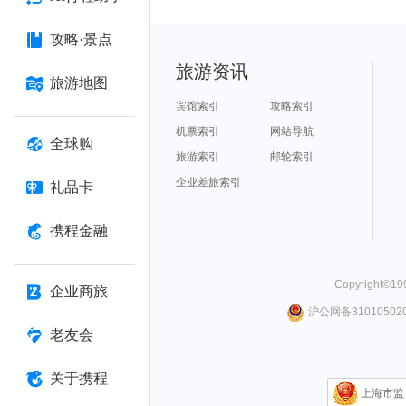
攻略·景点
旅游资讯
旅游地图
宾馆索引
攻略索引
机票索引
网站导航
全球购
旅游索引
邮轮索引
企业差旅索引
礼品卡
携程金融
Copyright©
19
企业商旅
沪公网备310105020
老友会
关于携程
上海市监