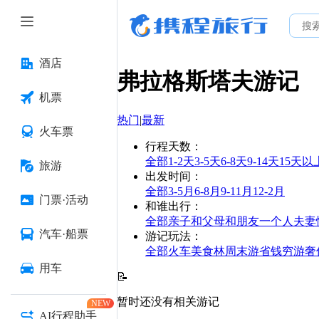
酒店
弗拉格斯塔夫
游记
机票
热门
|
最新
火车票
行程天数
：
全部
1-2天
3-5天
6-8天
9-14天
15天以
旅游
出发时间
：
全部
3-5月
6-8月
9-11月
12-2月
门票·活动
和谁出行
：
全部
亲子
和父母
和朋友
一个人
夫妻
汽车·船票
游记玩法
：
全部
火车
美食林
周末游
省钱
穷游
奢
用车
📝
暂时还没有相关游记
NEW
AI行程助手