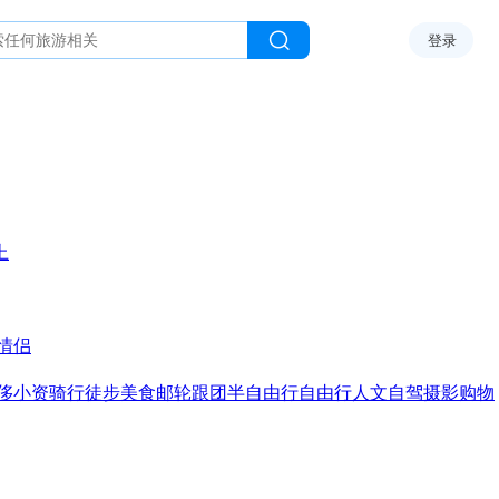
登录
上
情侣
侈
小资
骑行
徒步
美食
邮轮
跟团
半自由行
自由行
人文
自驾
摄影
购物