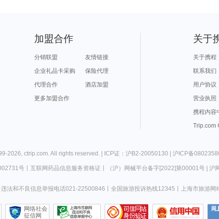
加盟合作
关于
分销联盟
友情链接
关于携程
企业礼品卡采购
保险代理
联系我们
代理合作
酒店加盟
用户协议
更多加盟合作
营业执照
携程内容
Trip.com
99-
2026
,
ctrip.com
. All rights reserved. |
ICP证：沪B2-20050130
|
沪ICP备0802358
02731号
丨
互联网药品信息服务资格证
丨
（沪）网械平台备字[2022]第00001号
|
沪网
违法和不良信息举报电话021-22500846
丨
全国旅游投诉热线12345
丨
上海市旅游网
网络社会
征信网