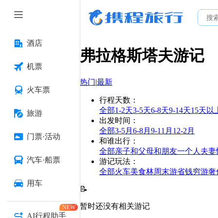
酒店
弗拉格斯塔夫
游记
机票
热门
|
最新
火车票
行程天数
：
全部
1-2天
3-5天
6-8天
9-14天
15天以
旅游
出发时间
：
全部
3-5月
6-8月
9-11月
12-2月
门票·活动
和谁出行
：
全部
亲子
和父母
和朋友
一个人
夫妻
汽车·船票
游记玩法
：
全部
火车
美食林
周末游
省钱
穷游
奢
用车
📝
暂时还没有相关游记
NEW
AI行程助手