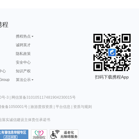
携程
携程热点
诚聘英才
隐私政策
安全中心
中心
知识产权
扫码下载携程App
 Group
算法公示
0号-3
|
网信算备310105117481904230015号
食备1050001号
|
旅游度假资质
|
平台信息
|
资质与规则
站落实诚信建设主体责任承诺书