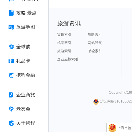
攻略·景点
旅游资讯
旅游地图
宾馆索引
攻略索引
机票索引
网站导航
全球购
旅游索引
邮轮索引
企业差旅索引
礼品卡
携程金融
Copyright©
19
企业商旅
沪公网备310105020
老友会
关于携程
上海市监