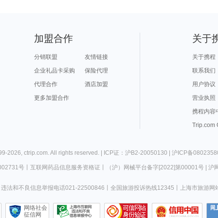
加盟合作
关于
分销联盟
友情链接
关于携程
企业礼品卡采购
保险代理
联系我们
代理合作
酒店加盟
用户协议
更多加盟合作
营业执照
携程内容
Trip.com
99-
2026
,
ctrip.com
. All rights reserved. |
ICP证：沪B2-20050130
|
沪ICP备0802358
02731号
丨
互联网药品信息服务资格证
丨
（沪）网械平台备字[2022]第00001号
|
沪网
违法和不良信息举报电话021-22500846
丨
全国旅游投诉热线12345
丨
上海市旅游网
网络社会
征信网