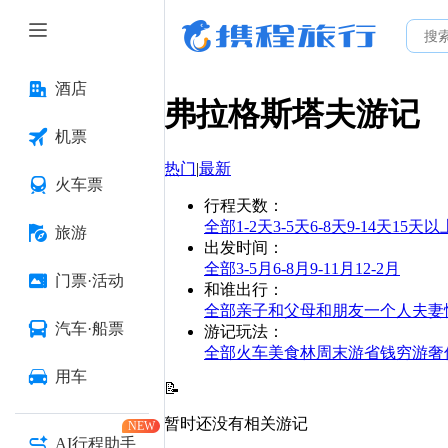
酒店
弗拉格斯塔夫
游记
机票
热门
|
最新
火车票
行程天数
：
全部
1-2天
3-5天
6-8天
9-14天
15天以
旅游
出发时间
：
全部
3-5月
6-8月
9-11月
12-2月
门票·活动
和谁出行
：
全部
亲子
和父母
和朋友
一个人
夫妻
汽车·船票
游记玩法
：
全部
火车
美食林
周末游
省钱
穷游
奢
用车
📝
暂时还没有相关游记
NEW
AI行程助手