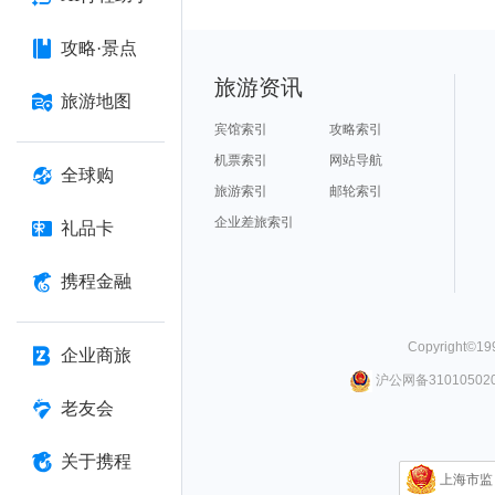
攻略·景点
旅游资讯
旅游地图
宾馆索引
攻略索引
机票索引
网站导航
全球购
旅游索引
邮轮索引
企业差旅索引
礼品卡
携程金融
Copyright©
19
企业商旅
沪公网备310105020
老友会
关于携程
上海市监