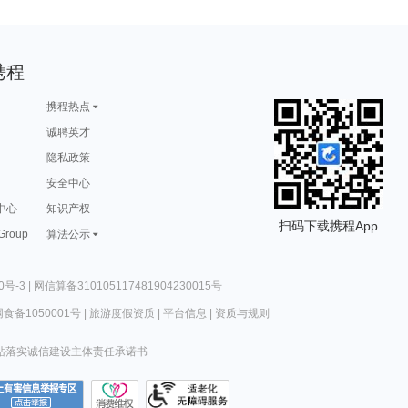
携程
携程热点
诚聘英才
隐私政策
安全中心
中心
知识产权
扫码下载携程App
 Group
算法公示
0号-3
|
网信算备310105117481904230015号
食备1050001号
|
旅游度假资质
|
平台信息
|
资质与规则
站落实诚信建设主体责任承诺书