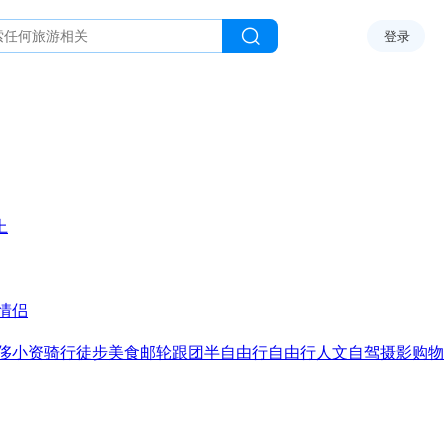
登录
上
情侣
侈
小资
骑行
徒步
美食
邮轮
跟团
半自由行
自由行
人文
自驾
摄影
购物