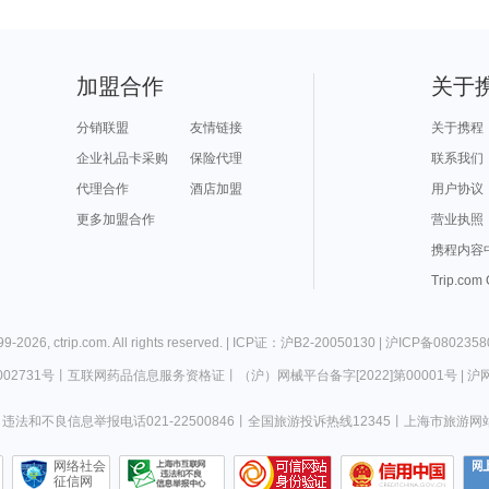
加盟合作
关于
分销联盟
友情链接
关于携程
企业礼品卡采购
保险代理
联系我们
代理合作
酒店加盟
用户协议
更多加盟合作
营业执照
携程内容
Trip.com
99-
2026
,
ctrip.com
. All rights reserved. |
ICP证：沪B2-20050130
|
沪ICP备0802358
02731号
丨
互联网药品信息服务资格证
丨
（沪）网械平台备字[2022]第00001号
|
沪网
违法和不良信息举报电话021-22500846
丨
全国旅游投诉热线12345
丨
上海市旅游网
网络社会
征信网