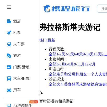
酒店
弗拉格斯塔夫
游记
机票
热门
|
最新
火车票
行程天数
：
全部
1-2天
3-5天
6-8天
9-14天
15天以
旅游
出发时间
：
全部
3-5月
6-8月
9-11月
12-2月
门票·活动
和谁出行
：
全部
亲子
和父母
和朋友
一个人
夫妻
汽车·船票
游记玩法
：
全部
火车
美食林
周末游
省钱
穷游
奢
用车
📝
暂时还没有相关游记
NEW
AI行程助手