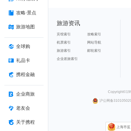
攻略·景点
旅游资讯
旅游地图
宾馆索引
攻略索引
机票索引
网站导航
全球购
旅游索引
邮轮索引
企业差旅索引
礼品卡
携程金融
Copyright©
19
企业商旅
沪公网备310105020
老友会
关于携程
上海市监