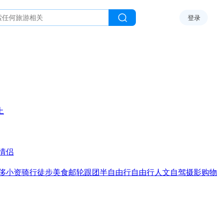
登录
上
情侣
侈
小资
骑行
徒步
美食
邮轮
跟团
半自由行
自由行
人文
自驾
摄影
购物