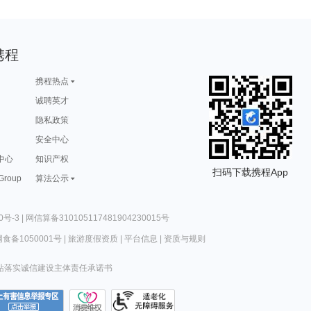
携程
携程热点
诚聘英才
隐私政策
安全中心
中心
知识产权
扫码下载携程App
 Group
算法公示
0号-3
|
网信算备310105117481904230015号
食备1050001号
|
旅游度假资质
|
平台信息
|
资质与规则
站落实诚信建设主体责任承诺书