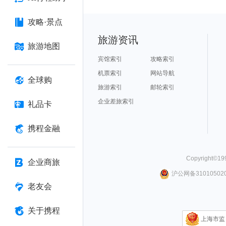
攻略·景点
旅游资讯
旅游地图
宾馆索引
攻略索引
机票索引
网站导航
全球购
旅游索引
邮轮索引
企业差旅索引
礼品卡
携程金融
Copyright©
19
企业商旅
沪公网备310105020
老友会
关于携程
上海市监