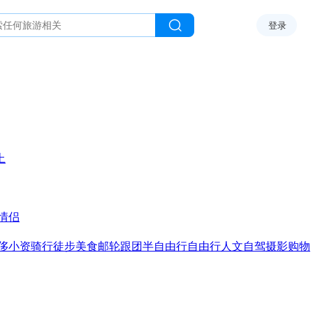
登录
上
情侣
侈
小资
骑行
徒步
美食
邮轮
跟团
半自由行
自由行
人文
自驾
摄影
购物