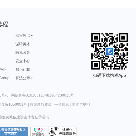
携程
携程热点
诚聘英才
隐私政策
安全中心
中心
知识产权
扫码下载携程App
 Group
算法公示
0号-3
|
网信算备310105117481904230015号
食备1050001号
|
旅游度假资质
|
平台信息
|
资质与规则
站落实诚信建设主体责任承诺书