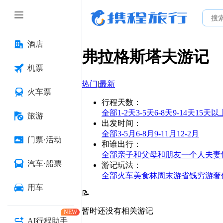
酒店
弗拉格斯塔夫
游记
机票
热门
|
最新
火车票
行程天数
：
全部
1-2天
3-5天
6-8天
9-14天
15天以
旅游
出发时间
：
全部
3-5月
6-8月
9-11月
12-2月
门票·活动
和谁出行
：
全部
亲子
和父母
和朋友
一个人
夫妻
汽车·船票
游记玩法
：
全部
火车
美食林
周末游
省钱
穷游
奢
用车
📝
暂时还没有相关游记
NEW
AI行程助手