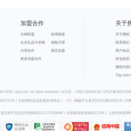
加盟合作
关于
分销联盟
友情链接
关于携程
企业礼品卡采购
保险代理
联系我们
代理合作
酒店加盟
用户协议
更多加盟合作
营业执照
携程内容
Trip.com
99-
2026
,
ctrip.com
. All rights reserved. |
ICP证：沪B2-20050130
|
沪ICP备0802358
02731号
丨
互联网药品信息服务资格证
丨
（沪）网械平台备字[2022]第00001号
|
沪网
违法和不良信息举报电话021-22500846
丨
全国旅游投诉热线12345
丨
上海市旅游网
网络社会
征信网