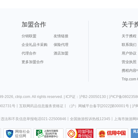
加盟合作
关于
分销联盟
友情链接
关于携程
企业礼品卡采购
保险代理
联系我们
代理合作
酒店加盟
用户协议
更多加盟合作
营业执照
携程内容
Trip.com
99-
2026
,
ctrip.com
. All rights reserved. |
ICP证：沪B2-20050130
|
沪ICP备0802358
02731号
丨
互联网药品信息服务资格证
丨
（沪）网械平台备字[2022]第00001号
|
沪网
违法和不良信息举报电话021-22500846
丨
全国旅游投诉热线12345
丨
上海市旅游网
网络社会
征信网