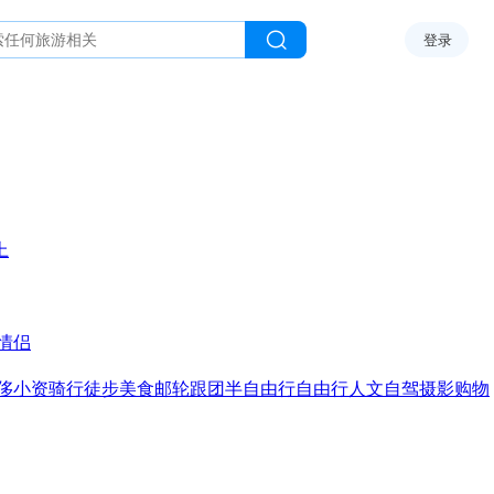
登录
上
情侣
侈
小资
骑行
徒步
美食
邮轮
跟团
半自由行
自由行
人文
自驾
摄影
购物