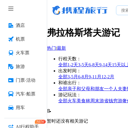
酒店
弗拉格斯塔夫
游记
机票
热门
|
最新
火车票
行程天数
：
全部
1-2天
3-5天
6-8天
9-14天
15天以
旅游
出发时间
：
全部
3-5月
6-8月
9-11月
12-2月
门票·活动
和谁出行
：
全部
亲子
和父母
和朋友
一个人
夫妻
汽车·船票
游记玩法
：
全部
火车
美食林
周末游
省钱
穷游
奢
用车
📝
暂时还没有相关游记
NEW
AI行程助手