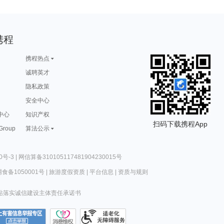
携程
携程热点
诚聘英才
隐私政策
安全中心
中心
知识产权
扫码下载携程App
 Group
算法公示
0号-3
|
网信算备310105117481904230015号
食备1050001号
|
旅游度假资质
|
平台信息
|
资质与规则
站落实诚信建设主体责任承诺书