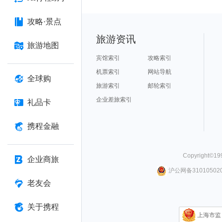
攻略·景点
旅游资讯
旅游地图
宾馆索引
攻略索引
机票索引
网站导航
全球购
旅游索引
邮轮索引
企业差旅索引
礼品卡
携程金融
Copyright©
19
企业商旅
沪公网备310105020
老友会
关于携程
上海市监