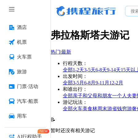
酒店
弗拉格斯塔夫
游记
机票
热门
|
最新
火车票
行程天数
：
全部
1-2天
3-5天
6-8天
9-14天
15天以
旅游
出发时间
：
全部
3-5月
6-8月
9-11月
12-2月
门票·活动
和谁出行
：
全部
亲子
和父母
和朋友
一个人
夫妻
汽车·船票
游记玩法
：
全部
火车
美食林
周末游
省钱
穷游
奢
用车
📝
暂时还没有相关游记
NEW
AI行程助手