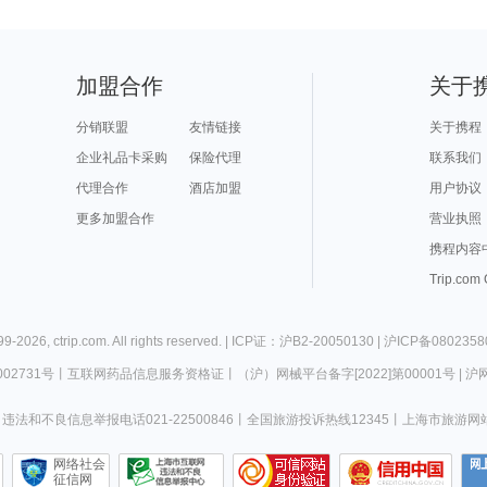
加盟合作
关于
分销联盟
友情链接
关于携程
企业礼品卡采购
保险代理
联系我们
代理合作
酒店加盟
用户协议
更多加盟合作
营业执照
携程内容
Trip.com
99-
2026
,
ctrip.com
. All rights reserved. |
ICP证：沪B2-20050130
|
沪ICP备0802358
02731号
丨
互联网药品信息服务资格证
丨
（沪）网械平台备字[2022]第00001号
|
沪网
违法和不良信息举报电话021-22500846
丨
全国旅游投诉热线12345
丨
上海市旅游网
网络社会
征信网