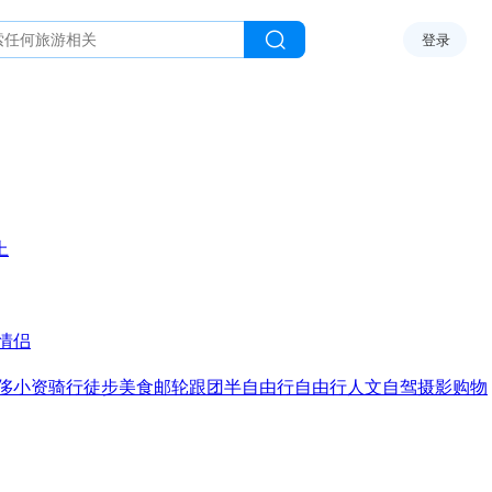
登录
上
情侣
侈
小资
骑行
徒步
美食
邮轮
跟团
半自由行
自由行
人文
自驾
摄影
购物