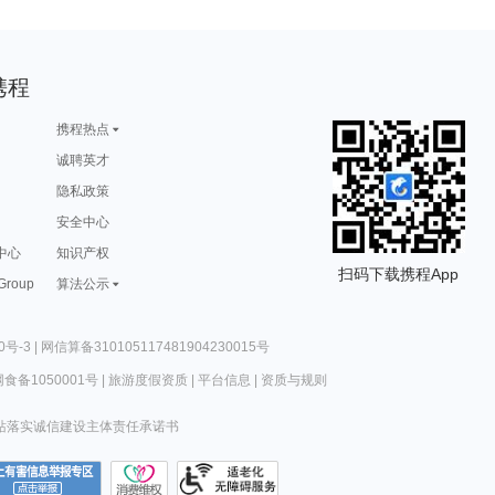
携程
携程热点
诚聘英才
隐私政策
安全中心
中心
知识产权
扫码下载携程App
 Group
算法公示
0号-3
|
网信算备310105117481904230015号
食备1050001号
|
旅游度假资质
|
平台信息
|
资质与规则
站落实诚信建设主体责任承诺书