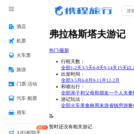
酒店
弗拉格斯塔夫
游记
机票
热门
|
最新
火车票
行程天数
：
全部
1-2天
3-5天
6-8天
9-14天
15天以
旅游
出发时间
：
全部
3-5月
6-8月
9-11月
12-2月
门票·活动
和谁出行
：
全部
亲子
和父母
和朋友
一个人
夫妻
汽车·船票
游记玩法
：
全部
火车
美食林
周末游
省钱
穷游
奢
用车
📝
暂时还没有相关游记
NEW
AI行程助手