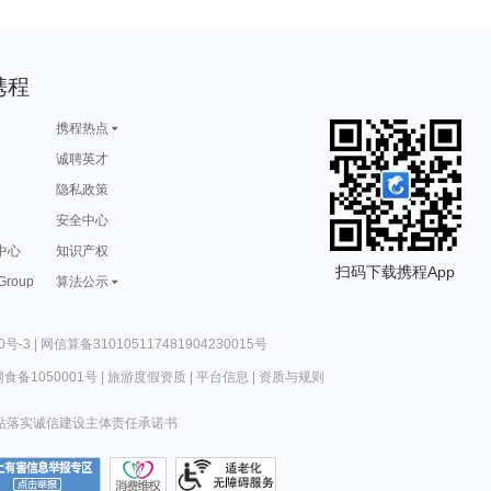
携程
携程热点
诚聘英才
隐私政策
安全中心
中心
知识产权
扫码下载携程App
 Group
算法公示
0号-3
|
网信算备310105117481904230015号
食备1050001号
|
旅游度假资质
|
平台信息
|
资质与规则
站落实诚信建设主体责任承诺书