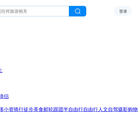
登录
上
情侣
侈
小资
骑行
徒步
美食
邮轮
跟团
半自由行
自由行
人文
自驾
摄影
购物