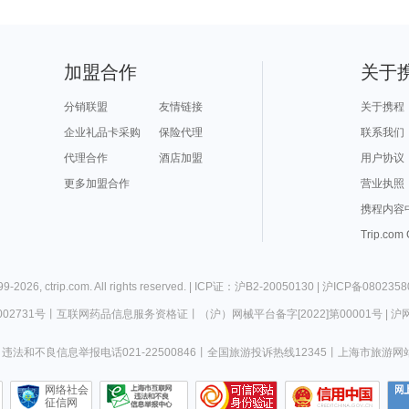
加盟合作
关于
分销联盟
友情链接
关于携程
企业礼品卡采购
保险代理
联系我们
代理合作
酒店加盟
用户协议
更多加盟合作
营业执照
携程内容
Trip.com
99-
2026
,
ctrip.com
. All rights reserved. |
ICP证：沪B2-20050130
|
沪ICP备0802358
02731号
丨
互联网药品信息服务资格证
丨
（沪）网械平台备字[2022]第00001号
|
沪网
违法和不良信息举报电话021-22500846
丨
全国旅游投诉热线12345
丨
上海市旅游网
网络社会
征信网