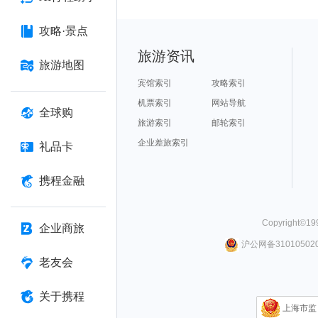
攻略·景点
旅游资讯
旅游地图
宾馆索引
攻略索引
机票索引
网站导航
全球购
旅游索引
邮轮索引
企业差旅索引
礼品卡
携程金融
Copyright©
19
企业商旅
沪公网备310105020
老友会
关于携程
上海市监