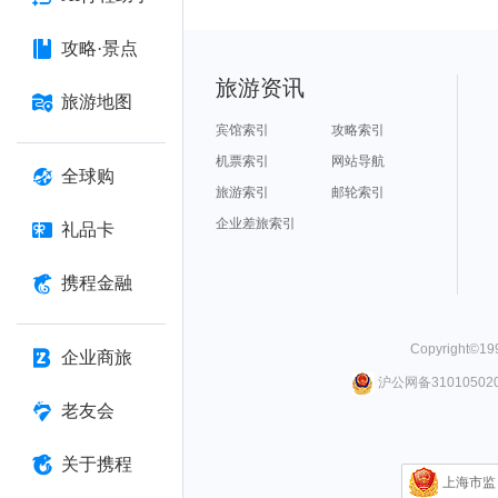
攻略·景点
旅游资讯
旅游地图
宾馆索引
攻略索引
机票索引
网站导航
全球购
旅游索引
邮轮索引
企业差旅索引
礼品卡
携程金融
Copyright©
19
企业商旅
沪公网备310105020
老友会
关于携程
上海市监