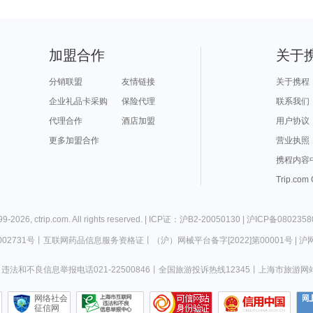
加盟合作
关于
分销联盟
友情链接
关于携程
企业礼品卡采购
保险代理
联系我们
代理合作
酒店加盟
用户协议
更多加盟合作
营业执照
携程内容
Trip.com
99-
2026
,
ctrip.com
. All rights reserved. |
ICP证：沪B2-20050130
|
沪ICP备0802358
02731号
丨
互联网药品信息服务资格证
丨
（沪）网械平台备字[2022]第00001号
|
沪网
违法和不良信息举报电话021-22500846
丨
全国旅游投诉热线12345
丨
上海市旅游网
网络社会
征信网