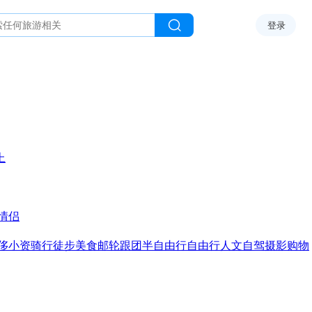
登录
上
情侣
侈
小资
骑行
徒步
美食
邮轮
跟团
半自由行
自由行
人文
自驾
摄影
购物