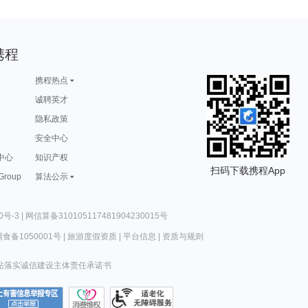
携程
携程热点
诚聘英才
隐私政策
安全中心
中心
知识产权
扫码下载携程App
 Group
算法公示
0号-3
|
网信算备310105117481904230015号
食备1050001号
|
旅游度假资质
|
平台信息
|
资质与规则
站落实诚信建设主体责任承诺书