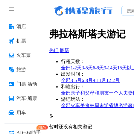
酒店
弗拉格斯塔夫
游记
机票
热门
|
最新
火车票
行程天数
：
全部
1-2天
3-5天
6-8天
9-14天
15天以
旅游
出发时间
：
全部
3-5月
6-8月
9-11月
12-2月
门票·活动
和谁出行
：
全部
亲子
和父母
和朋友
一个人
夫妻
汽车·船票
游记玩法
：
全部
火车
美食林
周末游
省钱
穷游
奢
用车
📝
暂时还没有相关游记
NEW
AI行程助手