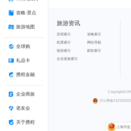
攻略·景点
旅游资讯
旅游地图
宾馆索引
攻略索引
机票索引
网站导航
全球购
旅游索引
邮轮索引
企业差旅索引
礼品卡
携程金融
Copyright©
19
企业商旅
沪公网备310105020
老友会
关于携程
上海市监