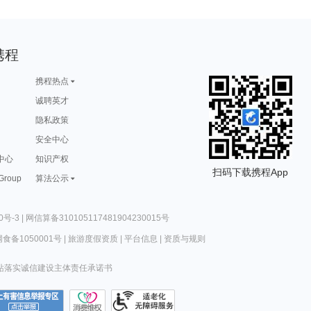
携程
携程热点
诚聘英才
隐私政策
安全中心
中心
知识产权
扫码下载携程App
 Group
算法公示
0号-3
|
网信算备310105117481904230015号
食备1050001号
|
旅游度假资质
|
平台信息
|
资质与规则
站落实诚信建设主体责任承诺书