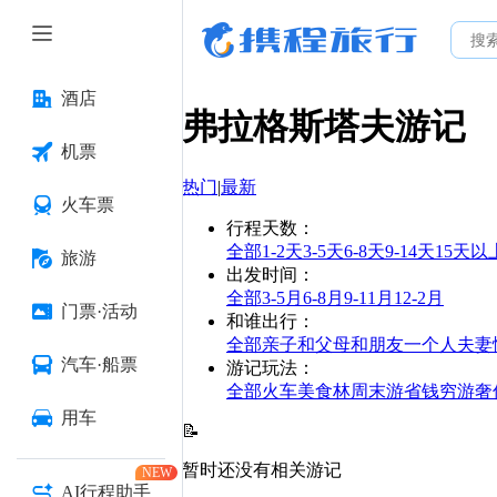
酒店
弗拉格斯塔夫
游记
机票
热门
|
最新
火车票
行程天数
：
全部
1-2天
3-5天
6-8天
9-14天
15天以
旅游
出发时间
：
全部
3-5月
6-8月
9-11月
12-2月
门票·活动
和谁出行
：
全部
亲子
和父母
和朋友
一个人
夫妻
汽车·船票
游记玩法
：
全部
火车
美食林
周末游
省钱
穷游
奢
用车
📝
暂时还没有相关游记
NEW
AI行程助手