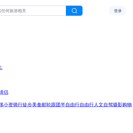
登录
上
情侣
侈
小资
骑行
徒步
美食
邮轮
跟团
半自由行
自由行
人文
自驾
摄影
购物