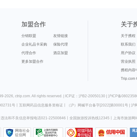
加盟合作
关于
分销联盟
友情链接
关于携程
企业礼品卡采购
保险代理
联系我们
代理合作
酒店加盟
用户协议
更多加盟合作
营业执照
携程内容
Trip.com
99-
2026
,
ctrip.com
. All rights reserved. |
ICP证：沪B2-20050130
|
沪ICP备0802358
02731号
丨
互联网药品信息服务资格证
丨
（沪）网械平台备字[2022]第00001号
|
沪网
违法和不良信息举报电话021-22500846
丨
全国旅游投诉热线12345
丨
上海市旅游网
网络社会
征信网