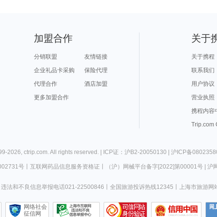
加盟合作
关于
分销联盟
友情链接
关于携程
企业礼品卡采购
保险代理
联系我们
代理合作
酒店加盟
用户协议
更多加盟合作
营业执照
携程内容
Trip.com
99-
2026
,
ctrip.com
. All rights reserved. |
ICP证：沪B2-20050130
|
沪ICP备0802358
02731号
丨
互联网药品信息服务资格证
丨
（沪）网械平台备字[2022]第00001号
|
沪网
违法和不良信息举报电话021-22500846
丨
全国旅游投诉热线12345
丨
上海市旅游网
网络社会
征信网