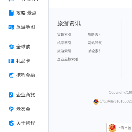
攻略·景点
旅游资讯
旅游地图
宾馆索引
攻略索引
机票索引
网站导航
全球购
旅游索引
邮轮索引
企业差旅索引
礼品卡
携程金融
Copyright©
19
企业商旅
沪公网备310105020
老友会
关于携程
上海市监