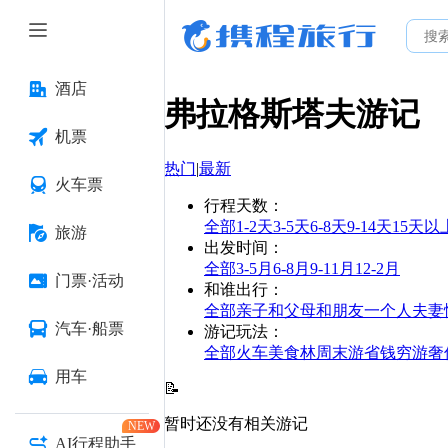
酒店
弗拉格斯塔夫
游记
机票
热门
|
最新
火车票
行程天数
：
全部
1-2天
3-5天
6-8天
9-14天
15天以
旅游
出发时间
：
全部
3-5月
6-8月
9-11月
12-2月
门票·活动
和谁出行
：
全部
亲子
和父母
和朋友
一个人
夫妻
汽车·船票
游记玩法
：
全部
火车
美食林
周末游
省钱
穷游
奢
用车
📝
暂时还没有相关游记
NEW
AI行程助手