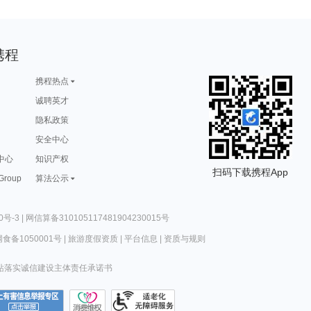
携程
携程热点
诚聘英才
隐私政策
安全中心
中心
知识产权
扫码下载携程App
 Group
算法公示
0号-3
|
网信算备310105117481904230015号
食备1050001号
|
旅游度假资质
|
平台信息
|
资质与规则
站落实诚信建设主体责任承诺书