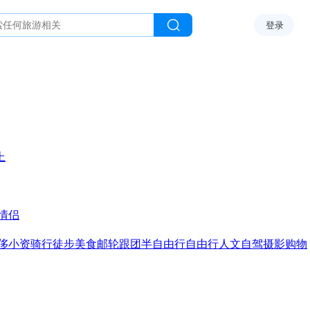
登录
上
情侣
侈
小资
骑行
徒步
美食
邮轮
跟团
半自由行
自由行
人文
自驾
摄影
购物