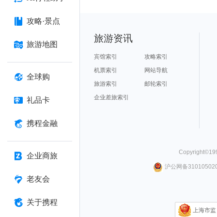
攻略·景点
旅游资讯
旅游地图
宾馆索引
攻略索引
机票索引
网站导航
全球购
旅游索引
邮轮索引
企业差旅索引
礼品卡
携程金融
Copyright©
19
企业商旅
沪公网备310105020
老友会
关于携程
上海市监