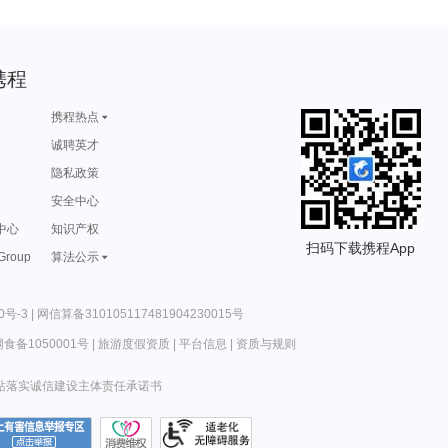
携程
携程热点
诚聘英才
隐私政策
安全中心
中心
知识产权
扫码下载携程App
 Group
算法公示
0号-3
|
网信算备310105117481904230015号
食备1050001号
|
旅游度假资质
|
平台信息
|
资质与规则
站落实诚信建设主体责任承诺书