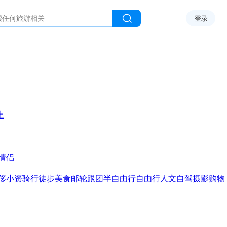
登录
上
情侣
侈
小资
骑行
徒步
美食
邮轮
跟团
半自由行
自由行
人文
自驾
摄影
购物