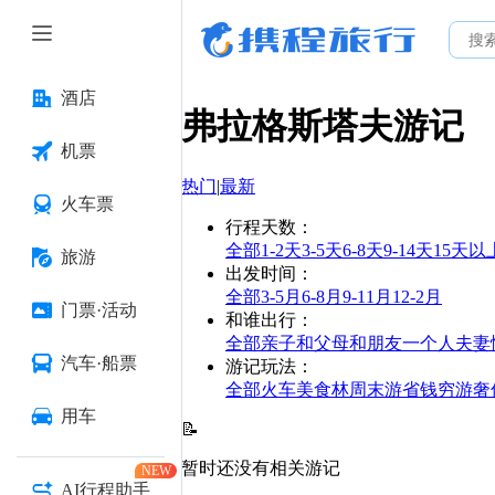
酒店
弗拉格斯塔夫
游记
机票
热门
|
最新
火车票
行程天数
：
全部
1-2天
3-5天
6-8天
9-14天
15天以
旅游
出发时间
：
全部
3-5月
6-8月
9-11月
12-2月
门票·活动
和谁出行
：
全部
亲子
和父母
和朋友
一个人
夫妻
汽车·船票
游记玩法
：
全部
火车
美食林
周末游
省钱
穷游
奢
用车
📝
暂时还没有相关游记
NEW
AI行程助手