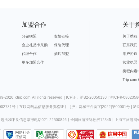
加盟合作
关于
分销联盟
友情链接
关于携程
企业礼品卡采购
保险代理
联系我们
代理合作
酒店加盟
用户协议
更多加盟合作
营业执照
携程内容
Trip.com
99-
2026
,
ctrip.com
. All rights reserved. |
ICP证：沪B2-20050130
|
沪ICP备0802358
02731号
丨
互联网药品信息服务资格证
丨
（沪）网械平台备字[2022]第00001号
|
沪网
违法和不良信息举报电话021-22500846
丨
全国旅游投诉热线12345
丨
上海市旅游网
网络社会
征信网