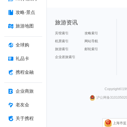
攻略·景点
旅游资讯
旅游地图
宾馆索引
攻略索引
机票索引
网站导航
全球购
旅游索引
邮轮索引
企业差旅索引
礼品卡
携程金融
Copyright©
19
企业商旅
沪公网备310105020
老友会
关于携程
上海市监