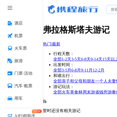
酒店
弗拉格斯塔夫
游记
机票
热门
|
最新
火车票
行程天数
：
全部
1-2天
3-5天
6-8天
9-14天
15天以
旅游
出发时间
：
全部
3-5月
6-8月
9-11月
12-2月
门票·活动
和谁出行
：
全部
亲子
和父母
和朋友
一个人
夫妻
汽车·船票
游记玩法
：
全部
火车
美食林
周末游
省钱
穷游
奢
用车
📝
暂时还没有相关游记
NEW
AI行程助手