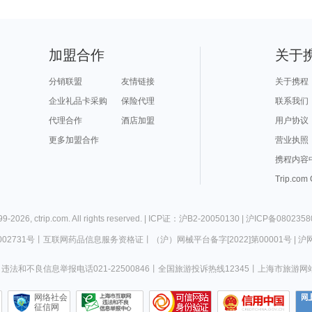
加盟合作
关于
分销联盟
友情链接
关于携程
企业礼品卡采购
保险代理
联系我们
代理合作
酒店加盟
用户协议
更多加盟合作
营业执照
携程内容
Trip.com
99-
2026
,
ctrip.com
. All rights reserved. |
ICP证：沪B2-20050130
|
沪ICP备0802358
02731号
丨
互联网药品信息服务资格证
丨
（沪）网械平台备字[2022]第00001号
|
沪网
违法和不良信息举报电话021-22500846
丨
全国旅游投诉热线12345
丨
上海市旅游网
网络社会
征信网