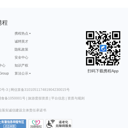
携程
携程热点
诚聘英才
隐私政策
安全中心
中心
知识产权
扫码下载携程App
 Group
算法公示
0号-3
|
网信算备310105117481904230015号
食备1050001号
|
旅游度假资质
|
平台信息
|
资质与规则
站落实诚信建设主体责任承诺书