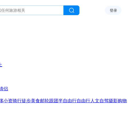
登录
上
情侣
侈
小资
骑行
徒步
美食
邮轮
跟团
半自由行
自由行
人文
自驾
摄影
购物