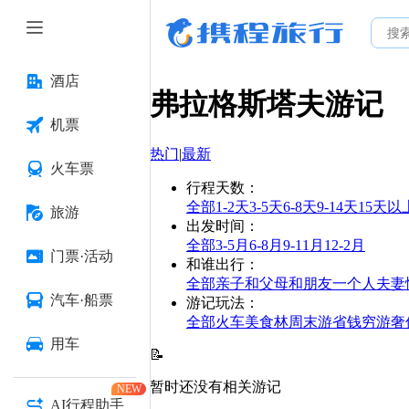
酒店
弗拉格斯塔夫
游记
机票
热门
|
最新
火车票
行程天数
：
全部
1-2天
3-5天
6-8天
9-14天
15天以
旅游
出发时间
：
全部
3-5月
6-8月
9-11月
12-2月
门票·活动
和谁出行
：
全部
亲子
和父母
和朋友
一个人
夫妻
汽车·船票
游记玩法
：
全部
火车
美食林
周末游
省钱
穷游
奢
用车
📝
暂时还没有相关游记
NEW
AI行程助手