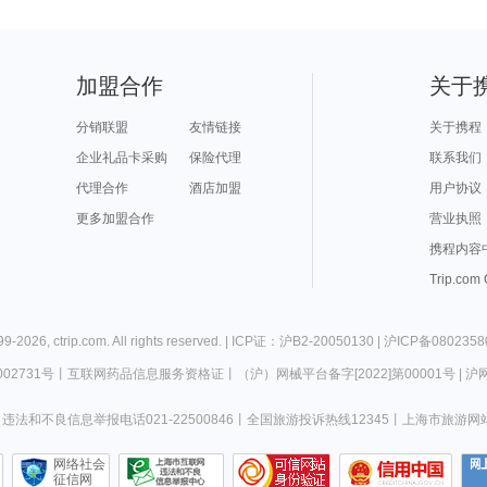
加盟合作
关于
分销联盟
友情链接
关于携程
企业礼品卡采购
保险代理
联系我们
代理合作
酒店加盟
用户协议
更多加盟合作
营业执照
携程内容
Trip.com
99-
2026
,
ctrip.com
. All rights reserved. |
ICP证：沪B2-20050130
|
沪ICP备0802358
02731号
丨
互联网药品信息服务资格证
丨
（沪）网械平台备字[2022]第00001号
|
沪网
违法和不良信息举报电话021-22500846
丨
全国旅游投诉热线12345
丨
上海市旅游网
网络社会
征信网