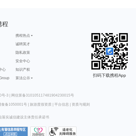
携程
携程热点
诚聘英才
隐私政策
安全中心
中心
知识产权
扫码下载携程App
 Group
算法公示
0号-3
|
网信算备310105117481904230015号
食备1050001号
|
旅游度假资质
|
平台信息
|
资质与规则
站落实诚信建设主体责任承诺书