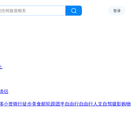
登录
上
情侣
侈
小资
骑行
徒步
美食
邮轮
跟团
半自由行
自由行
人文
自驾
摄影
购物