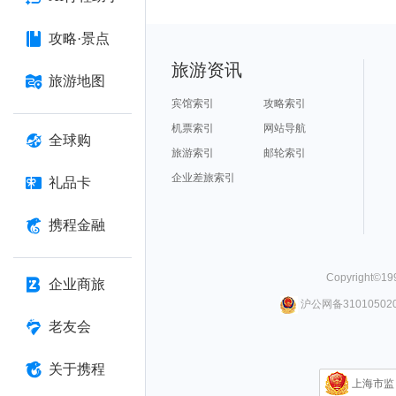
攻略·景点
旅游资讯
旅游地图
宾馆索引
攻略索引
机票索引
网站导航
全球购
旅游索引
邮轮索引
企业差旅索引
礼品卡
携程金融
Copyright©
19
企业商旅
沪公网备310105020
老友会
关于携程
上海市监