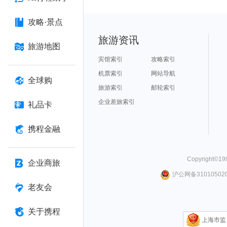
攻略·景点
旅游资讯
旅游地图
宾馆索引
攻略索引
机票索引
网站导航
全球购
旅游索引
邮轮索引
企业差旅索引
礼品卡
携程金融
Copyright©
19
企业商旅
沪公网备310105020
老友会
关于携程
上海市监