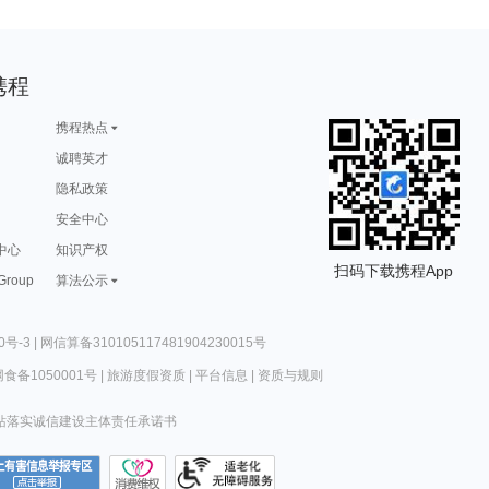
携程
携程热点
诚聘英才
隐私政策
安全中心
中心
知识产权
扫码下载携程App
 Group
算法公示
0号-3
|
网信算备310105117481904230015号
食备1050001号
|
旅游度假资质
|
平台信息
|
资质与规则
站落实诚信建设主体责任承诺书