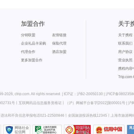
加盟合作
关于
分销联盟
友情链接
关于携程
企业礼品卡采购
保险代理
联系我们
代理合作
酒店加盟
用户协议
更多加盟合作
营业执照
携程内容
Trip.com
99-
2026
,
ctrip.com
. All rights reserved. |
ICP证：沪B2-20050130
|
沪ICP备0802358
02731号
丨
互联网药品信息服务资格证
丨
（沪）网械平台备字[2022]第00001号
|
沪网
违法和不良信息举报电话021-22500846
丨
全国旅游投诉热线12345
丨
上海市旅游网
网络社会
征信网