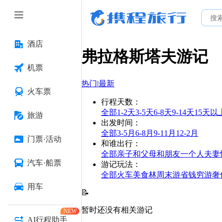
酒店
弗拉格斯塔夫
游记
机票
热门
|
最新
火车票
行程天数
：
全部
1-2天
3-5天
6-8天
9-14天
15天以
旅游
出发时间
：
全部
3-5月
6-8月
9-11月
12-2月
门票·活动
和谁出行
：
全部
亲子
和父母
和朋友
一个人
夫妻
汽车·船票
游记玩法
：
全部
火车
美食林
周末游
省钱
穷游
奢
用车
📝
暂时还没有相关游记
NEW
AI行程助手