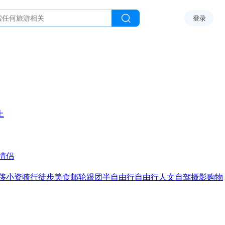
登录
上
情侣
侈
小资
骑行
徒步
美食
邮轮
跟团
半自由行
自由行
人文
自驾
摄影
购物