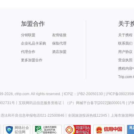
加盟合作
关于
分销联盟
友情链接
关于携程
企业礼品卡采购
保险代理
联系我们
代理合作
酒店加盟
用户协议
更多加盟合作
营业执照
携程内容
Trip.com
99-
2026
,
ctrip.com
. All rights reserved. |
ICP证：沪B2-20050130
|
沪ICP备0802358
02731号
丨
互联网药品信息服务资格证
丨
（沪）网械平台备字[2022]第00001号
|
沪网
违法和不良信息举报电话021-22500846
丨
全国旅游投诉热线12345
丨
上海市旅游网
网络社会
征信网