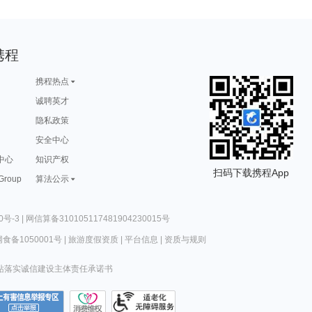
携程
携程热点
诚聘英才
隐私政策
安全中心
中心
知识产权
扫码下载携程App
 Group
算法公示
0号-3
|
网信算备310105117481904230015号
食备1050001号
|
旅游度假资质
|
平台信息
|
资质与规则
站落实诚信建设主体责任承诺书