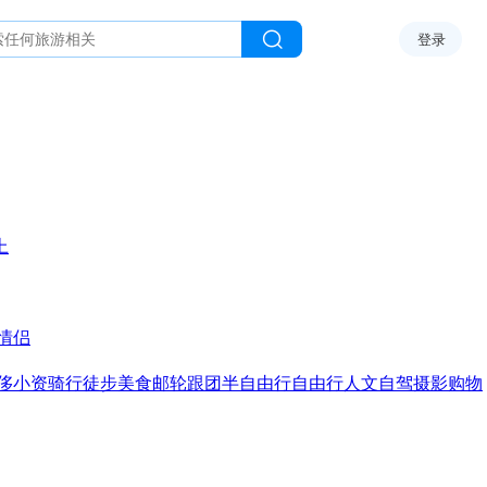
登录
上
情侣
侈
小资
骑行
徒步
美食
邮轮
跟团
半自由行
自由行
人文
自驾
摄影
购物