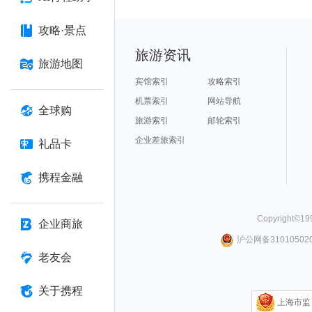
攻略·景点
旅游资讯
旅游地图
宾馆索引
攻略索引
机票索引
网站导航
全球购
旅游索引
邮轮索引
企业差旅索引
礼品卡
携程金融
Copyright©
19
企业商旅
沪公网备310105020
老友会
关于携程
上海市监