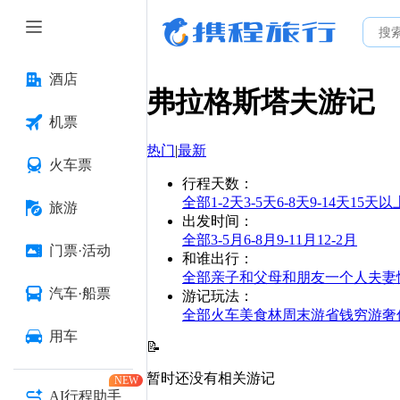
酒店
弗拉格斯塔夫
游记
机票
热门
|
最新
火车票
行程天数
：
全部
1-2天
3-5天
6-8天
9-14天
15天以
旅游
出发时间
：
全部
3-5月
6-8月
9-11月
12-2月
门票·活动
和谁出行
：
全部
亲子
和父母
和朋友
一个人
夫妻
汽车·船票
游记玩法
：
全部
火车
美食林
周末游
省钱
穷游
奢
用车
📝
暂时还没有相关游记
NEW
AI行程助手