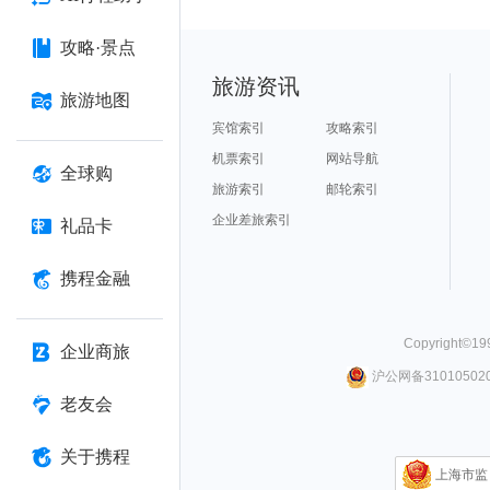
攻略·景点
旅游资讯
旅游地图
宾馆索引
攻略索引
机票索引
网站导航
全球购
旅游索引
邮轮索引
企业差旅索引
礼品卡
携程金融
Copyright©
19
企业商旅
沪公网备310105020
老友会
关于携程
上海市监