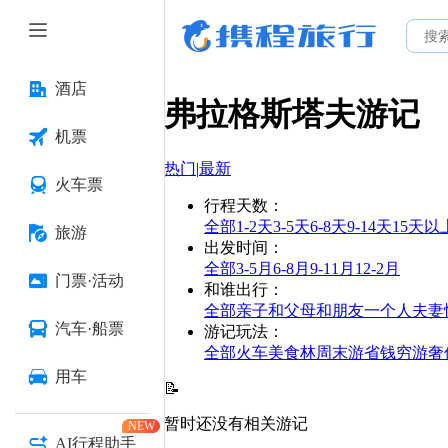
酒店
弗拉格斯塔夫
游记
机票
热门
|
最新
火车票
行程天数
：
全部
1-2天
3-5天
6-8天
9-14天
15天以
旅游
出发时间
：
全部
3-5月
6-8月
9-11月
12-2月
门票·活动
和谁出行
：
全部
亲子
和父母
和朋友
一个人
夫妻
汽车·船票
游记玩法
：
全部
火车
美食林
周末游
省钱
穷游
奢
用车
📝
暂时还没有相关游记
NEW
AI行程助手