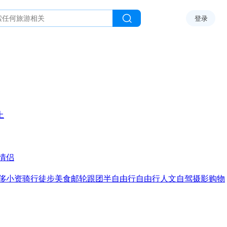
登录
上
情侣
侈
小资
骑行
徒步
美食
邮轮
跟团
半自由行
自由行
人文
自驾
摄影
购物