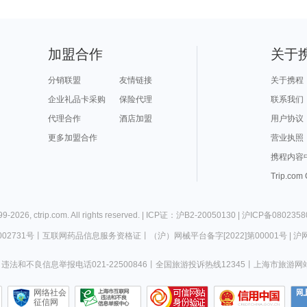
加盟合作
关于
分销联盟
友情链接
关于携程
企业礼品卡采购
保险代理
联系我们
代理合作
酒店加盟
用户协议
更多加盟合作
营业执照
携程内容
Trip.com
99-
2026
,
ctrip.com
. All rights reserved. |
ICP证：沪B2-20050130
|
沪ICP备0802358
02731号
丨
互联网药品信息服务资格证
丨
（沪）网械平台备字[2022]第00001号
|
沪网
违法和不良信息举报电话021-22500846
丨
全国旅游投诉热线12345
丨
上海市旅游网
网络社会
征信网