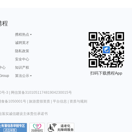
携程
携程热点
诚聘英才
隐私政策
安全中心
中心
知识产权
扫码下载携程App
 Group
算法公示
0号-3
|
网信算备310105117481904230015号
食备1050001号
|
旅游度假资质
|
平台信息
|
资质与规则
站落实诚信建设主体责任承诺书