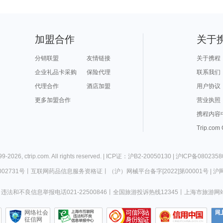
加盟合作
关于
分销联盟
友情链接
关于携程
企业礼品卡采购
保险代理
联系我们
代理合作
酒店加盟
用户协议
更多加盟合作
营业执照
携程内容
Trip.com
99-
2026
,
ctrip.com
. All rights reserved. |
ICP证：沪B2-20050130
|
沪ICP备0802358
02731号
丨
互联网药品信息服务资格证
丨
（沪）网械平台备字[2022]第00001号
|
沪网
违法和不良信息举报电话021-22500846
丨
全国旅游投诉热线12345
丨
上海市旅游网
网络社会
征信网