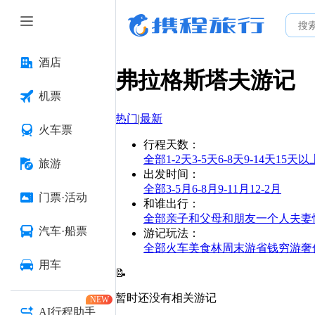
酒店
弗拉格斯塔夫
游记
机票
热门
|
最新
火车票
行程天数
：
全部
1-2天
3-5天
6-8天
9-14天
15天以
旅游
出发时间
：
全部
3-5月
6-8月
9-11月
12-2月
门票·活动
和谁出行
：
全部
亲子
和父母
和朋友
一个人
夫妻
汽车·船票
游记玩法
：
全部
火车
美食林
周末游
省钱
穷游
奢
用车
📝
暂时还没有相关游记
NEW
AI行程助手