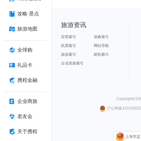
攻略·景点
旅游资讯
旅游地图
宾馆索引
攻略索引
机票索引
网站导航
全球购
旅游索引
邮轮索引
企业差旅索引
礼品卡
携程金融
Copyright©
19
企业商旅
沪公网备310105020
老友会
关于携程
上海市监