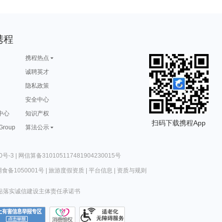
携程
携程热点
诚聘英才
隐私政策
安全中心
中心
知识产权
扫码下载携程App
 Group
算法公示
0号-3
|
网信算备310105117481904230015号
食备1050001号
|
旅游度假资质
|
平台信息
|
资质与规则
站落实诚信建设主体责任承诺书