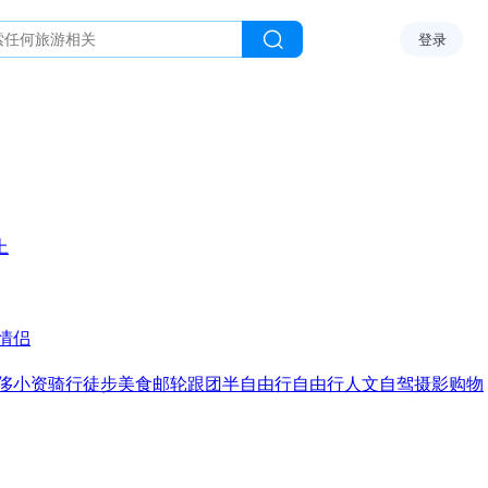
登录
上
情侣
侈
小资
骑行
徒步
美食
邮轮
跟团
半自由行
自由行
人文
自驾
摄影
购物