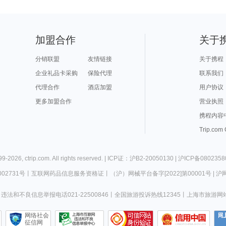
加盟合作
关于
分销联盟
友情链接
关于携程
企业礼品卡采购
保险代理
联系我们
代理合作
酒店加盟
用户协议
更多加盟合作
营业执照
携程内容
Trip.com
99-
2026
,
ctrip.com
. All rights reserved. |
ICP证：沪B2-20050130
|
沪ICP备0802358
02731号
丨
互联网药品信息服务资格证
丨
（沪）网械平台备字[2022]第00001号
|
沪网
违法和不良信息举报电话021-22500846
丨
全国旅游投诉热线12345
丨
上海市旅游网
网络社会
征信网