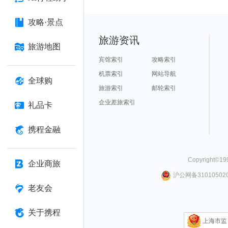
攻略·景点
旅游资讯
旅游地图
宾馆索引
攻略索引
机票索引
网站导航
全球购
旅游索引
邮轮索引
企业差旅索引
礼品卡
携程金融
Copyright©
19
企业商旅
沪公网备310105020
老友会
关于携程
上海市监