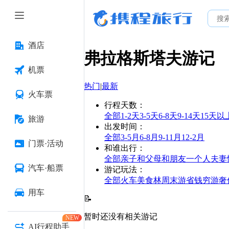
酒店
弗拉格斯塔夫
游记
机票
热门
|
最新
火车票
行程天数
：
全部
1-2天
3-5天
6-8天
9-14天
15天以
旅游
出发时间
：
全部
3-5月
6-8月
9-11月
12-2月
门票·活动
和谁出行
：
全部
亲子
和父母
和朋友
一个人
夫妻
汽车·船票
游记玩法
：
全部
火车
美食林
周末游
省钱
穷游
奢
用车
📝
暂时还没有相关游记
NEW
AI行程助手