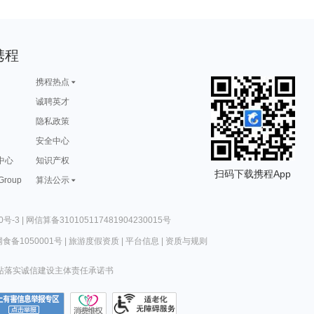
携程
携程热点
诚聘英才
隐私政策
安全中心
中心
知识产权
扫码下载携程App
 Group
算法公示
0号-3
|
网信算备310105117481904230015号
食备1050001号
|
旅游度假资质
|
平台信息
|
资质与规则
站落实诚信建设主体责任承诺书