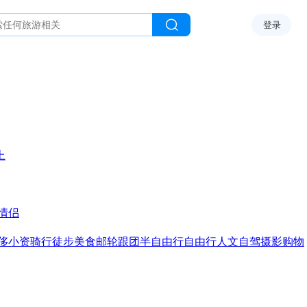
登录
上
情侣
侈
小资
骑行
徒步
美食
邮轮
跟团
半自由行
自由行
人文
自驾
摄影
购物