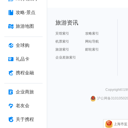
攻略·景点
旅游资讯
旅游地图
宾馆索引
攻略索引
机票索引
网站导航
全球购
旅游索引
邮轮索引
企业差旅索引
礼品卡
携程金融
Copyright©
19
企业商旅
沪公网备310105020
老友会
关于携程
上海市监