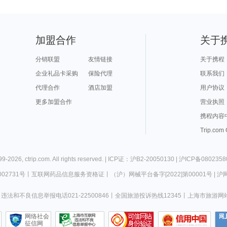
加盟合作
关于
分销联盟
友情链接
关于携程
企业礼品卡采购
保险代理
联系我们
代理合作
酒店加盟
用户协议
更多加盟合作
营业执照
携程内容
Trip.com
99-
2026
,
ctrip.com
. All rights reserved. |
ICP证：沪B2-20050130
|
沪ICP备0802358
02731号
丨
互联网药品信息服务资格证
丨
（沪）网械平台备字[2022]第00001号
|
沪网
违法和不良信息举报电话021-22500846
丨
全国旅游投诉热线12345
丨
上海市旅游网
网络社会
征信网