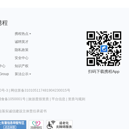
携程
携程热点
诚聘英才
隐私政策
安全中心
中心
知识产权
扫码下载携程App
 Group
算法公示
0号-3
|
网信算备310105117481904230015号
食备1050001号
|
旅游度假资质
|
平台信息
|
资质与规则
站落实诚信建设主体责任承诺书