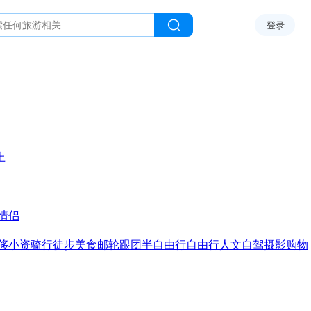
登录
上
情侣
侈
小资
骑行
徒步
美食
邮轮
跟团
半自由行
自由行
人文
自驾
摄影
购物