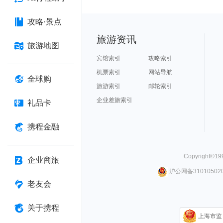
攻略·景点
旅游资讯
旅游地图
宾馆索引
攻略索引
机票索引
网站导航
全球购
旅游索引
邮轮索引
企业差旅索引
礼品卡
携程金融
Copyright©
19
企业商旅
沪公网备310105020
老友会
关于携程
上海市监