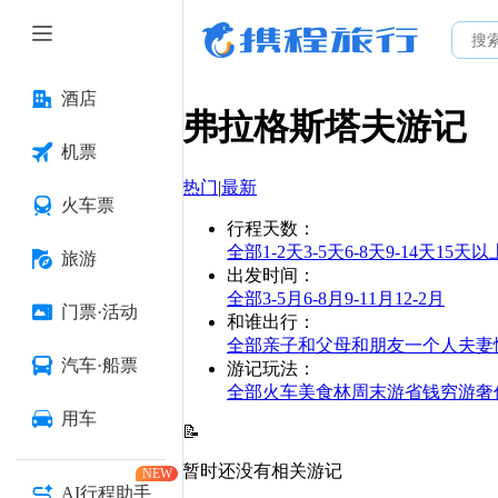
酒店
弗拉格斯塔夫
游记
机票
热门
|
最新
火车票
行程天数
：
全部
1-2天
3-5天
6-8天
9-14天
15天以
旅游
出发时间
：
全部
3-5月
6-8月
9-11月
12-2月
门票·活动
和谁出行
：
全部
亲子
和父母
和朋友
一个人
夫妻
汽车·船票
游记玩法
：
全部
火车
美食林
周末游
省钱
穷游
奢
用车
📝
暂时还没有相关游记
NEW
AI行程助手