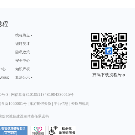
携程
携程热点
诚聘英才
隐私政策
安全中心
中心
知识产权
扫码下载携程App
 Group
算法公示
0号-3
|
网信算备310105117481904230015号
食备1050001号
|
旅游度假资质
|
平台信息
|
资质与规则
站落实诚信建设主体责任承诺书