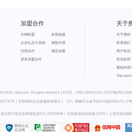
加盟合作
关于
分销联盟
友情链接
关于携程
企业礼品卡采购
保险代理
联系我们
代理合作
酒店加盟
用户协议
更多加盟合作
营业执照
携程内容
Trip.com
99-
2026
,
ctrip.com
. All rights reserved. |
ICP证：沪B2-20050130
|
沪ICP备0802358
02731号
丨
互联网药品信息服务资格证
丨
（沪）网械平台备字[2022]第00001号
|
沪网
违法和不良信息举报电话021-22500846
丨
全国旅游投诉热线12345
丨
上海市旅游网
网络社会
征信网