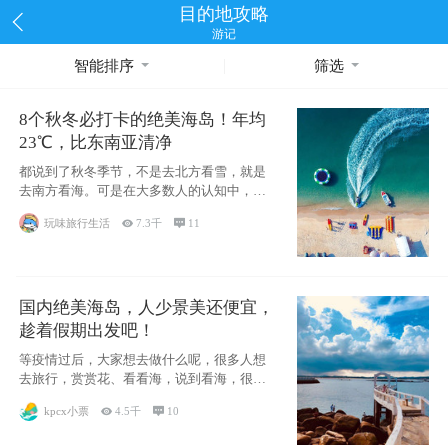
目的地攻略
游记
智能排序
筛选
8个秋冬必打卡的绝美海岛！年均
23℃，比东南亚清净
都说到了秋冬季节，不是去北方看雪，就是
去南方看海。可是在大多数人的认知中，仿
佛海滩只
玩味旅行生活

7.3千

11
国内绝美海岛，人少景美还便宜，
趁着假期出发吧！
等疫情过后，大家想去做什么呢，很多人想
去旅行，赏赏花、看看海，说到看海，很多
人的第一
kpcx小票

4.5千

10