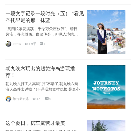
一段文字记录一段时光（五） #看见
圣托里尼的那一抹蓝
“黄四娘家花满蹊，千朵万朵压枝低”。晴日
风流，寻步城西。白鹭飞处，但见人境结
庐，粼粼
czmm

1.9千

1
朝九晚六玩出的超赞海岛游玩推
荐！
朝九晚六打工人高喊“肝”不动了,朝九晚六玩
海人高呼太过瘾了!不是我故意拉仇恨,是真心
旅行新资讯

421

0
这个夏日，房车露营才最美