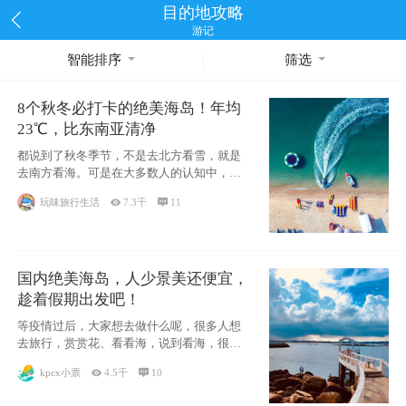
目的地攻略
游记
智能排序
筛选
8个秋冬必打卡的绝美海岛！年均
23℃，比东南亚清净
都说到了秋冬季节，不是去北方看雪，就是
去南方看海。可是在大多数人的认知中，仿
佛海滩只
玩味旅行生活

7.3千

11
国内绝美海岛，人少景美还便宜，
趁着假期出发吧！
等疫情过后，大家想去做什么呢，很多人想
去旅行，赏赏花、看看海，说到看海，很多
人的第一
kpcx小票

4.5千

10