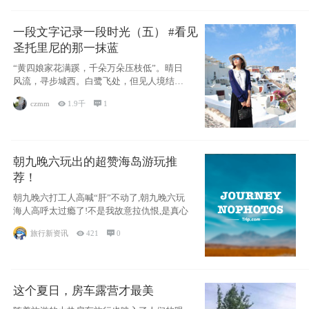
一段文字记录一段时光（五） #看见
圣托里尼的那一抹蓝
“黄四娘家花满蹊，千朵万朵压枝低”。晴日
风流，寻步城西。白鹭飞处，但见人境结
庐，粼粼
czmm

1.9千

1
朝九晚六玩出的超赞海岛游玩推
荐！
朝九晚六打工人高喊“肝”不动了,朝九晚六玩
海人高呼太过瘾了!不是我故意拉仇恨,是真心
旅行新资讯

421

0
这个夏日，房车露营才最美