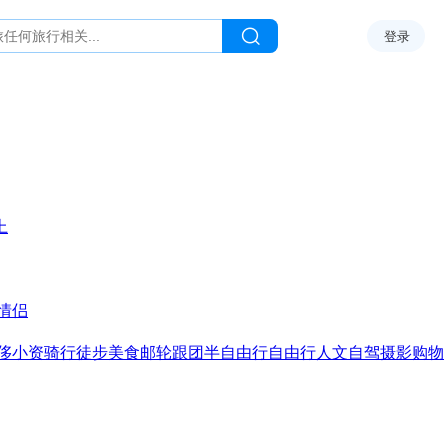
登录
上
情侣
侈
小资
骑行
徒步
美食
邮轮
跟团
半自由行
自由行
人文
自驾
摄影
购物