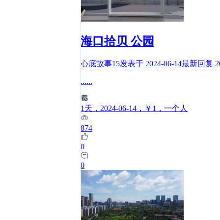
海口拾贝 公园
心底故事15
发表于
2024-06-14
最新回复
2
......
1
天
，2024-06-14
，￥1
，一个人
874
0
0