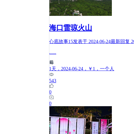
海口雷琼火山
心底故事15
发表于
2024-06-24
最新回复
2
......
1
天
，2024-06-24
，￥1
，一个人
543
0
0