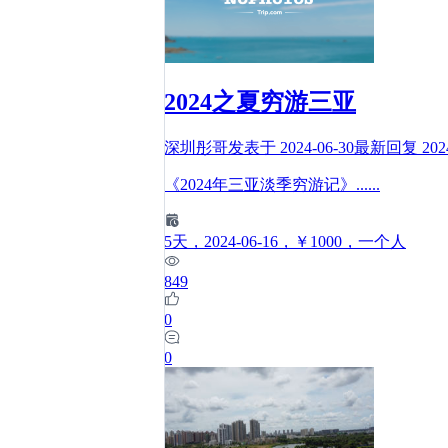
2024之夏穷游三亚
深圳彤哥
发表于
2024-06-30
最新回复
202
《2024年三亚淡季穷游记》
......
5
天
，2024-06-16
，￥1000
，一个人
849
0
0