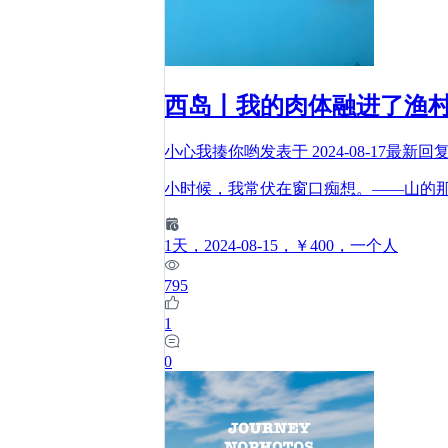
西岛丨我的肉体融进了渔
小心我揍你哟
发表于
2024-08-17
最新回
小时候，我常伏在窗口痴想。——山的
1
天
，2024-08-15
，￥400
，一个人
795
1
0