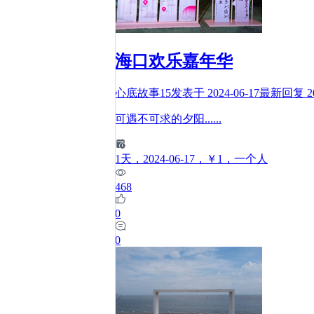
海口欢乐嘉年华
心底故事15
发表于
2024-06-17
最新回复
2
可遇不可求的夕阳
......
1
天
，2024-06-17
，￥1
，一个人
468
0
0