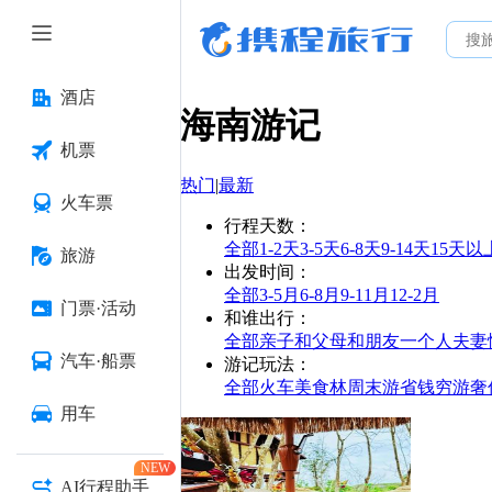
酒店
海南
游记
机票
热门
|
最新
火车票
行程天数
：
全部
1-2天
3-5天
6-8天
9-14天
15天以
旅游
出发时间
：
全部
3-5月
6-8月
9-11月
12-2月
门票·活动
和谁出行
：
全部
亲子
和父母
和朋友
一个人
夫妻
汽车·船票
游记玩法
：
全部
火车
美食林
周末游
省钱
穷游
奢
用车
NEW
AI行程助手