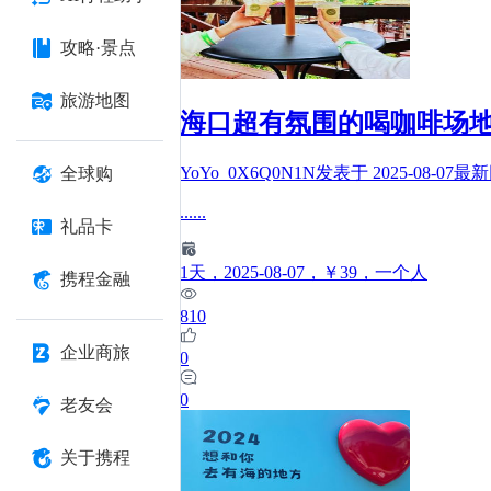
攻略·景点
旅游地图
海口超有氛围的喝咖啡场
YoYo_0X6Q0N1N
发表于
2025-08-07
最新
全球购
......
礼品卡
1
天
，2025-08-07
，￥39
，一个人
携程金融
810
企业商旅
0
0
老友会
关于携程