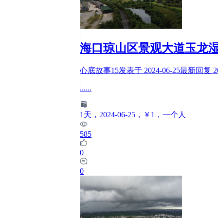
海口琼山区景观大道玉龙
心底故事15
发表于
2024-06-25
最新回复
2
......
1
天
，2024-06-25
，￥1
，一个人
585
0
0