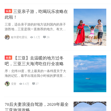
三亚亲子游，吃喝玩乐攻略在
此啦！
三亚，适合亲子游的好地方说到国内的亲子
游胜地，三亚是我一直推荐的地方。有大
海、有蓝天
敏华爱吃爱玩

5.1万

26
【三亚】去温暖的地方过冬
吧，三亚三大海湾吃住行全攻略
序：北纬18度，世上最美的一条纬度关于大
海的记忆，最早出现在我小时候的梦境里，
那时候
滢萱

8.4万

27
70后夫妻浪漫自驾游，2020年最全
三亚旅游攻略