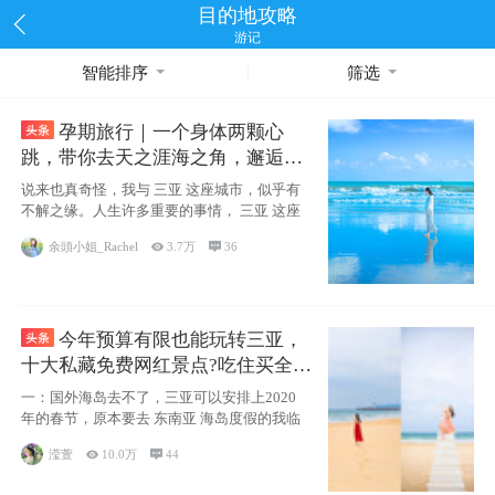
目的地攻略
游记
智能排序
筛选
孕期旅行｜一个身体两颗心
跳，带你去天之涯海之角，邂逅网
红却又安静的三亚
说来也真奇怪，我与 三亚 这座城市，似乎有
不解之缘。人生许多重要的事情， 三亚 这座
余頭小姐_Rachel

3.7万

36
今年预算有限也能玩转三亚，
十大私藏免费网红景点?吃住买全攻
略
一：国外海岛去不了，三亚可以安排上2020
年的春节，原本要去 东南亚 海岛度假的我临
滢萱

10.0万

44