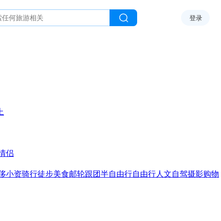
登录
上
情侣
侈
小资
骑行
徒步
美食
邮轮
跟团
半自由行
自由行
人文
自驾
摄影
购物