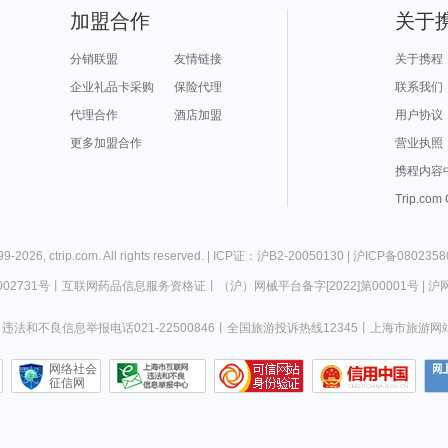
加盟合作
关于
分销联盟
友情链接
关于携程
企业礼品卡采购
保险代理
联系我们
代理合作
酒店加盟
用户协议
更多加盟合作
营业执照
携程内容
Trip.com
99-
2026
,
ctrip.com
. All rights reserved. |
ICP证：沪B2-20050130
|
沪ICP备0802358
02731号
丨
互联网药品信息服务资格证
丨
（沪）网械平台备字[2022]第00001号
|
沪网
违法和不良信息举报电话021-22500846
丨
全国旅游投诉热线12345
丨
上海市旅游网
网络社会
征信网