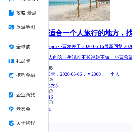
攻略·景点
旅游地图
适合一个人旅行的地方，
kpcx小票
发表于
2020-06-16
最新回复
202
全球购
人的这一生说长不长说短不短，小票希
礼品卡
3
天
，2020-06-06
，￥2000
，一个人
携程金融
3798
企业商旅
16
7
老友会
关于携程