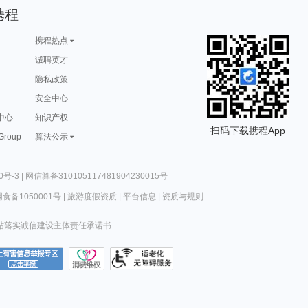
携程
携程热点
诚聘英才
隐私政策
安全中心
中心
知识产权
扫码下载携程App
 Group
算法公示
0号-3
|
网信算备310105117481904230015号
食备1050001号
|
旅游度假资质
|
平台信息
|
资质与规则
站落实诚信建设主体责任承诺书