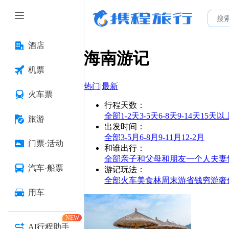
酒店
海南
游记
机票
热门
|
最新
火车票
行程天数
：
全部
1-2天
3-5天
6-8天
9-14天
15天以
旅游
出发时间
：
全部
3-5月
6-8月
9-11月
12-2月
门票·活动
和谁出行
：
全部
亲子
和父母
和朋友
一个人
夫妻
汽车·船票
游记玩法
：
全部
火车
美食林
周末游
省钱
穷游
奢
用车
NEW
AI行程助手