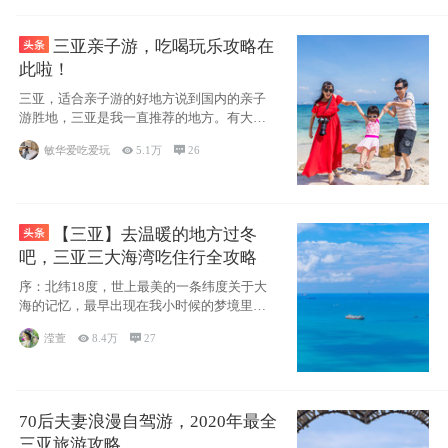
三亚亲子游，吃喝玩乐攻略在
此啦！
三亚，适合亲子游的好地方说到国内的亲子
游胜地，三亚是我一直推荐的地方。有大
海、有蓝天
敏华爱吃爱玩

5.1万

26
【三亚】去温暖的地方过冬
吧，三亚三大海湾吃住行全攻略
序：北纬18度，世上最美的一条纬度关于大
海的记忆，最早出现在我小时候的梦境里，
那时候
滢萱

8.4万

27
70后夫妻浪漫自驾游，2020年最全
三亚旅游攻略