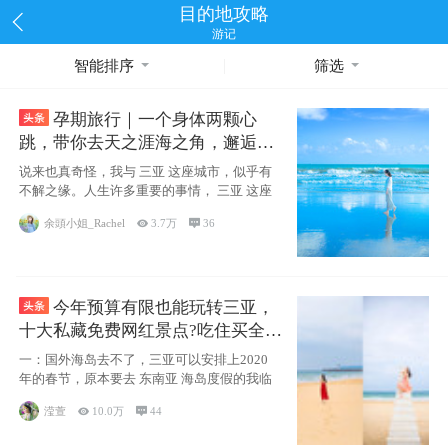
目的地攻略
游记
智能排序
筛选
孕期旅行｜一个身体两颗心
跳，带你去天之涯海之角，邂逅网
红却又安静的三亚
说来也真奇怪，我与 三亚 这座城市，似乎有
不解之缘。人生许多重要的事情， 三亚 这座
余頭小姐_Rachel

3.7万

36
今年预算有限也能玩转三亚，
十大私藏免费网红景点?吃住买全攻
略
一：国外海岛去不了，三亚可以安排上2020
年的春节，原本要去 东南亚 海岛度假的我临
滢萱

10.0万

44