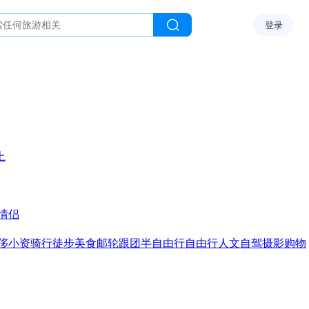
登录
上
情侣
侈
小资
骑行
徒步
美食
邮轮
跟团
半自由行
自由行
人文
自驾
摄影
购物