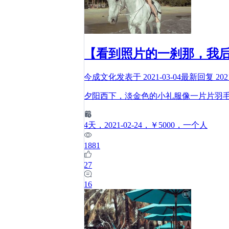
【看到照片的一刹那，我
今成文化
发表于
2021-03-04
最新回复
202
夕阳西下，淡金色的小礼服像一片片羽
4
天
，2021-02-24
，￥5000
，一个人
1881
27
16