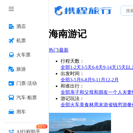
酒店
海南
游记
机票
热门
|
最新
火车票
行程天数
：
全部
1-2天
3-5天
6-8天
9-14天
15天以
旅游
出发时间
：
全部
3-5月
6-8月
9-11月
12-2月
门票·活动
和谁出行
：
全部
亲子
和父母
和朋友
一个人
夫妻
汽车·船票
游记玩法
：
全部
火车
美食林
周末游
省钱
穷游
奢
用车
NEW
AI行程助手