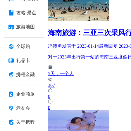
攻略·景点
旅游地图
海南旅游：三亚三次采风
冯赣勇
发表于
2023-01-14
最新回复
2023-
全球购
对于2023年出行第一站的海南三亚度
礼品卡
5
天
，一个人
携程金融
367
企业商旅
0
0
老友会
关于携程