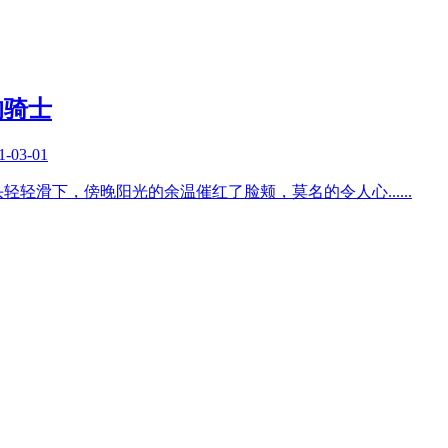
的骑士
1-03-01
头轻轻滑下，傍晚阳光的余温催红了脸颊，莫名的令人心
......