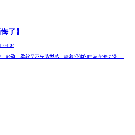
后悔了】
1-03-04
毛，轻盈、柔软又不失造型感。骑着强健的白马在海边漫
......