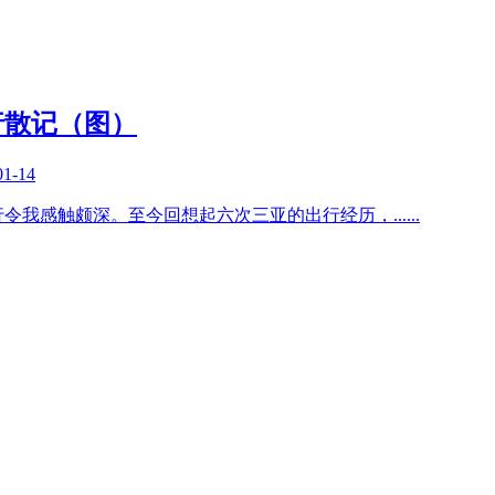
行散记（图）
01-14
假行令我感触颇深。至今回想起六次三亚的出行经历，
......