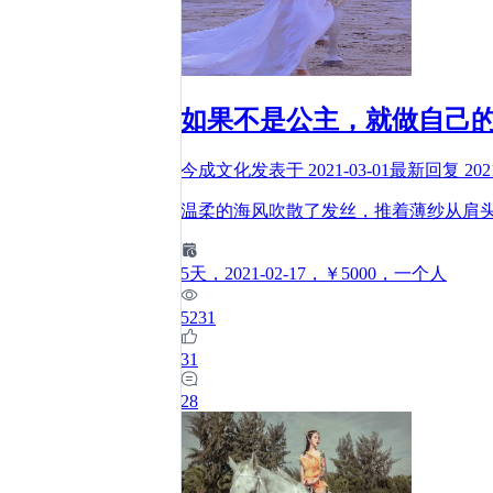
如果不是公主，就做自己
今成文化
发表于
2021-03-01
最新回复
202
温柔的海风吹散了发丝，推着薄纱从肩
5
天
，2021-02-17
，￥5000
，一个人
5231
31
28