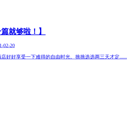
一篇就够啦！】
1-02-20
酒店好好享受一下难得的自由时光。挑挑选选两三天才定
......