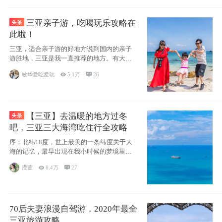
三亚亲子游，吃喝玩乐攻略在
此啦！
三亚，适合亲子游的好地方说到国内的亲子
游胜地，三亚是我一直推荐的地方。有大
海、有蓝天
敏华爱吃爱玩

5.1万

26
【三亚】去温暖的地方过冬
吧，三亚三大海湾吃住行全攻略
序：北纬18度，世上最美的一条纬度关于大
海的记忆，最早出现在我小时候的梦境里，
那时候
滢萱

8.4万

27
70后夫妻浪漫自驾游，2020年最全
三亚旅游攻略