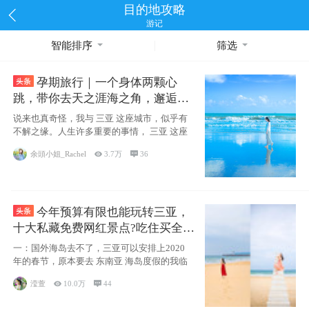
目的地攻略
游记
智能排序
筛选
孕期旅行｜一个身体两颗心
跳，带你去天之涯海之角，邂逅网
红却又安静的三亚
说来也真奇怪，我与 三亚 这座城市，似乎有
不解之缘。人生许多重要的事情， 三亚 这座
余頭小姐_Rachel

3.7万

36
今年预算有限也能玩转三亚，
十大私藏免费网红景点?吃住买全攻
略
一：国外海岛去不了，三亚可以安排上2020
年的春节，原本要去 东南亚 海岛度假的我临
滢萱

10.0万

44