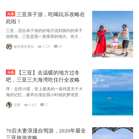
三亚亲子游，吃喝玩乐攻略在
此啦！
三亚，适合亲子游的好地方说到国内的亲子
游胜地，三亚是我一直推荐的地方。有大
海、有蓝天
敏华爱吃爱玩

5.1万

26
【三亚】去温暖的地方过冬
吧，三亚三大海湾吃住行全攻略
序：北纬18度，世上最美的一条纬度关于大
海的记忆，最早出现在我小时候的梦境里，
那时候
滢萱

8.4万

27
70后夫妻浪漫自驾游，2020年最全
三亚旅游攻略