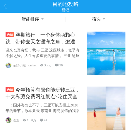
目的地攻略
游记
智能排序
筛选
孕期旅行｜一个身体两颗心
跳，带你去天之涯海之角，邂逅网
红却又安静的三亚
说来也真奇怪，我与 三亚 这座城市，似乎有
不解之缘。人生许多重要的事情， 三亚 这座
余頭小姐_Rachel

3.7万

36
今年预算有限也能玩转三亚，
十大私藏免费网红景点?吃住买全攻
略
一：国外海岛去不了，三亚可以安排上2020
年的春节，原本要去 东南亚 海岛度假的我临
滢萱

10.0万

44