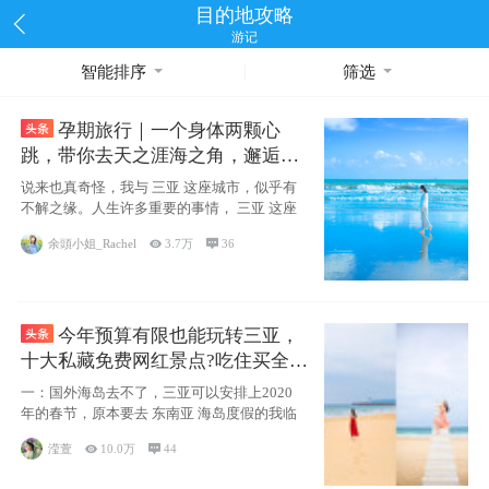
目的地攻略
游记
智能排序
筛选
孕期旅行｜一个身体两颗心
跳，带你去天之涯海之角，邂逅网
红却又安静的三亚
说来也真奇怪，我与 三亚 这座城市，似乎有
不解之缘。人生许多重要的事情， 三亚 这座
余頭小姐_Rachel

3.7万

36
今年预算有限也能玩转三亚，
十大私藏免费网红景点?吃住买全攻
略
一：国外海岛去不了，三亚可以安排上2020
年的春节，原本要去 东南亚 海岛度假的我临
滢萱

10.0万

44