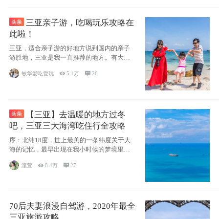
三亚亲子游，吃喝玩乐攻略在
此啦！
三亚，适合亲子游的好地方说到国内的亲子
游胜地，三亚是我一直推荐的地方。有大
海、有蓝天
敏华爱吃爱玩

5.1万

26
【三亚】去温暖的地方过冬
吧，三亚三大海湾吃住行全攻略
序：北纬18度，世上最美的一条纬度关于大
海的记忆，最早出现在我小时候的梦境里，
那时候
滢萱

8.4万

27
70后夫妻浪漫自驾游，2020年最全
三亚旅游攻略