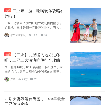
三亚亲子游，吃喝玩乐攻略在
此啦！
三亚，适合亲子游的好地方说到国内的亲子
游胜地，三亚是我一直推荐的地方。有大
海、有蓝天
敏华爱吃爱玩

5.1万

26
【三亚】去温暖的地方过冬
吧，三亚三大海湾吃住行全攻略
序：北纬18度，世上最美的一条纬度关于大
海的记忆，最早出现在我小时候的梦境里，
那时候
滢萱

8.4万

27
70后夫妻浪漫自驾游，2020年最全
三亚旅游攻略