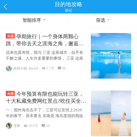
目的地攻略
游记
智能排序
筛选
孕期旅行｜一个身体两颗心
跳，带你去天之涯海之角，邂逅网
红却又安静的三亚
说来也真奇怪，我与 三亚 这座城市，似乎有
不解之缘。人生许多重要的事情， 三亚 这座
余頭小姐_Rachel

3.7万

36
今年预算有限也能玩转三亚，
十大私藏免费网红景点?吃住买全攻
略
一：国外海岛去不了，三亚可以安排上2020
年的春节，原本要去 东南亚 海岛度假的我临
滢萱

10.0万

44