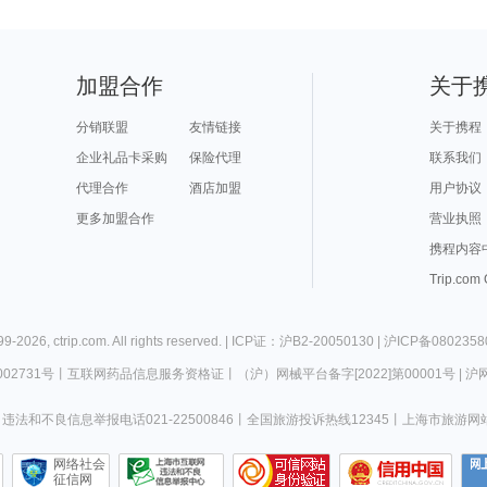
加盟合作
关于
分销联盟
友情链接
关于携程
企业礼品卡采购
保险代理
联系我们
代理合作
酒店加盟
用户协议
更多加盟合作
营业执照
携程内容
Trip.com
99-
2026
,
ctrip.com
. All rights reserved. |
ICP证：沪B2-20050130
|
沪ICP备0802358
02731号
丨
互联网药品信息服务资格证
丨
（沪）网械平台备字[2022]第00001号
|
沪网
违法和不良信息举报电话021-22500846
丨
全国旅游投诉热线12345
丨
上海市旅游网
网络社会
征信网