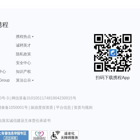
携程
携程热点
诚聘英才
隐私政策
安全中心
中心
知识产权
扫码下载携程App
 Group
算法公示
0号-3
|
网信算备310105117481904230015号
食备1050001号
|
旅游度假资质
|
平台信息
|
资质与规则
站落实诚信建设主体责任承诺书