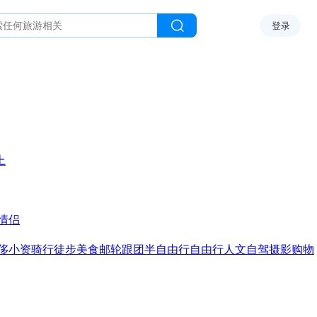
登录
上
情侣
侈
小资
骑行
徒步
美食
邮轮
跟团
半自由行
自由行
人文
自驾
摄影
购物