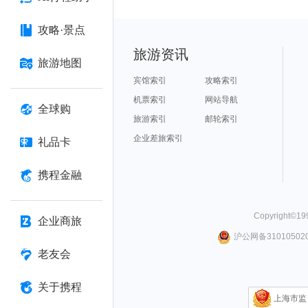
攻略·景点
旅游资讯
旅游地图
宾馆索引
攻略索引
机票索引
网站导航
全球购
旅游索引
邮轮索引
企业差旅索引
礼品卡
携程金融
Copyright©
19
企业商旅
沪公网备310105020
老友会
关于携程
上海市监