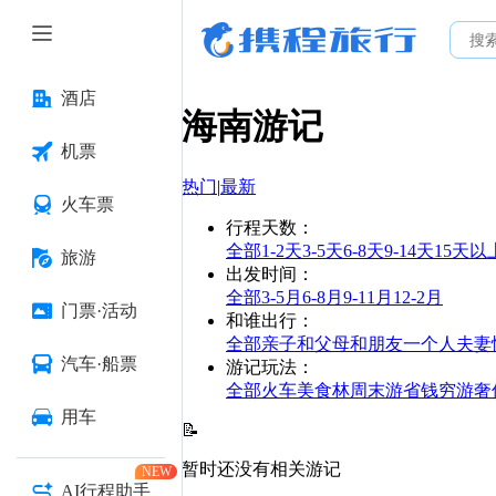
酒店
海南
游记
机票
热门
|
最新
火车票
行程天数
：
全部
1-2天
3-5天
6-8天
9-14天
15天以
旅游
出发时间
：
全部
3-5月
6-8月
9-11月
12-2月
门票·活动
和谁出行
：
全部
亲子
和父母
和朋友
一个人
夫妻
汽车·船票
游记玩法
：
全部
火车
美食林
周末游
省钱
穷游
奢
用车
📝
暂时还没有相关游记
NEW
AI行程助手