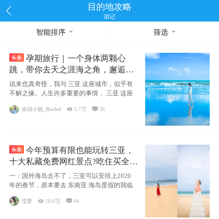
目的地攻略
游记
智能排序
筛选
孕期旅行｜一个身体两颗心
跳，带你去天之涯海之角，邂逅网
红却又安静的三亚
说来也真奇怪，我与 三亚 这座城市，似乎有
不解之缘。人生许多重要的事情， 三亚 这座
余頭小姐_Rachel

3.7万

36
今年预算有限也能玩转三亚，
十大私藏免费网红景点?吃住买全攻
略
一：国外海岛去不了，三亚可以安排上2020
年的春节，原本要去 东南亚 海岛度假的我临
滢萱

10.0万

44