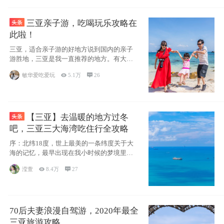
三亚亲子游，吃喝玩乐攻略在
此啦！
三亚，适合亲子游的好地方说到国内的亲子
游胜地，三亚是我一直推荐的地方。有大
海、有蓝天
敏华爱吃爱玩

5.1万

26
【三亚】去温暖的地方过冬
吧，三亚三大海湾吃住行全攻略
序：北纬18度，世上最美的一条纬度关于大
海的记忆，最早出现在我小时候的梦境里，
那时候
滢萱

8.4万

27
70后夫妻浪漫自驾游，2020年最全
三亚旅游攻略