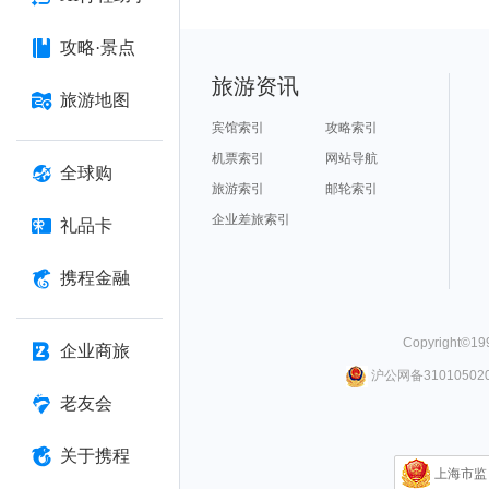
攻略·景点
旅游资讯
旅游地图
宾馆索引
攻略索引
机票索引
网站导航
全球购
旅游索引
邮轮索引
企业差旅索引
礼品卡
携程金融
Copyright©
19
企业商旅
沪公网备310105020
老友会
关于携程
上海市监