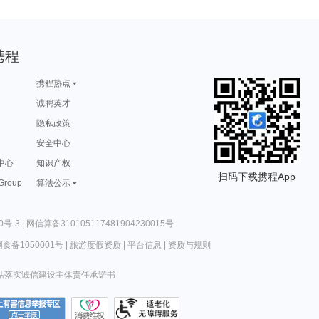
携程
携程热点
诚聘英才
隐私政策
安全中心
中心
知识产权
扫码下载携程App
 Group
算法公示
0号-3
|
网信算备310105117481904230015号
食备1050001号
|
旅游度假资质
|
平台信息
|
资质与规则
站落实诚信建设主体责任承诺书