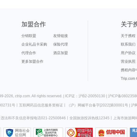
加盟合作
关于
分销联盟
友情链接
关于携程
企业礼品卡采购
保险代理
联系我们
代理合作
酒店加盟
用户协议
更多加盟合作
营业执照
携程内容
Trip.com
99-
2026
,
ctrip.com
. All rights reserved. |
ICP证：沪B2-20050130
|
沪ICP备0802358
02731号
丨
互联网药品信息服务资格证
丨
（沪）网械平台备字[2022]第00001号
|
沪网
违法和不良信息举报电话021-22500846
丨
全国旅游投诉热线12345
丨
上海市旅游网
网络社会
征信网