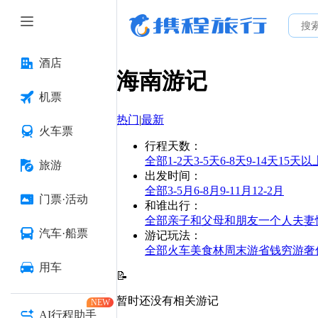
酒店
海南
游记
机票
热门
|
最新
火车票
行程天数
：
全部
1-2天
3-5天
6-8天
9-14天
15天以
旅游
出发时间
：
全部
3-5月
6-8月
9-11月
12-2月
门票·活动
和谁出行
：
全部
亲子
和父母
和朋友
一个人
夫妻
汽车·船票
游记玩法
：
全部
火车
美食林
周末游
省钱
穷游
奢
用车
📝
暂时还没有相关游记
NEW
AI行程助手