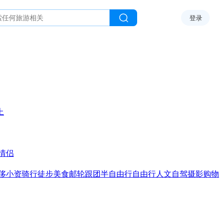
登录
上
情侣
侈
小资
骑行
徒步
美食
邮轮
跟团
半自由行
自由行
人文
自驾
摄影
购物