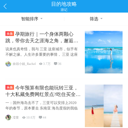
目的地攻略
游记
智能排序
筛选
孕期旅行｜一个身体两颗心
跳，带你去天之涯海之角，邂逅网
红却又安静的三亚
说来也真奇怪，我与 三亚 这座城市，似乎有
不解之缘。人生许多重要的事情， 三亚 这座
余頭小姐_Rachel

3.7万

36
今年预算有限也能玩转三亚，
十大私藏免费网红景点?吃住买全攻
略
一：国外海岛去不了，三亚可以安排上2020
年的春节，原本要去 东南亚 海岛度假的我临
滢萱

10.0万

44