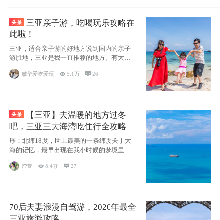
三亚亲子游，吃喝玩乐攻略在
此啦！
三亚，适合亲子游的好地方说到国内的亲子
游胜地，三亚是我一直推荐的地方。有大
海、有蓝天
敏华爱吃爱玩

5.1万

26
【三亚】去温暖的地方过冬
吧，三亚三大海湾吃住行全攻略
序：北纬18度，世上最美的一条纬度关于大
海的记忆，最早出现在我小时候的梦境里，
那时候
滢萱

8.4万

27
70后夫妻浪漫自驾游，2020年最全
三亚旅游攻略