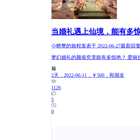
当婚礼遇上仙境，能有多
小螃蟹的旅程
发表于
2022-06-27
最新回
梦幻婚礼的颜值究竟能有多惊艳？ 爱丽
2
天
，2022-06-11
，￥500
，和朋友
1126
5
0