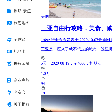
攻略·景点
美图
旅游地图
三亚自由行攻略，美食、
全球购
1爱旅行de圈圈
发表于
2020-10-03
最新回
三亚是一座来了就不想走的城市，这里
礼品卡
5
天
，2020-08-19
，￥4000
，和朋友
携程金融
1.0万
企业商旅
94
老友会
18
关于携程