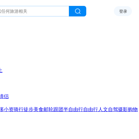
登录
上
情侣
侈
小资
骑行
徒步
美食
邮轮
跟团
半自由行
自由行
人文
自驾
摄影
购物