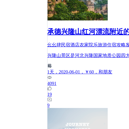
承德兴隆山红河漂流附近
幺幺肆民宿酒店农家院乐旅游住宿攻略
兴隆山景区是河北兴隆国家地质公园四
1
天
，2020-06-01
，￥60
，和朋友
4091
19
9