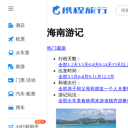
酒店
海南
游记
机票
热门
|
最新
火车票
行程天数
：
全部
1-2天
3-5天
6-8天
9-14天
15天以
旅游
出发时间
：
全部
3-5月
6-8月
9-11月
12-2月
门票·活动
和谁出行
：
全部
亲子
和父母
和朋友
一个人
夫妻
汽车·船票
游记玩法
：
全部
火车
美食林
周末游
省钱
穷游
奢
用车
NEW
AI行程助手