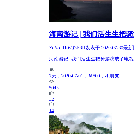
海南游记 | 我们活生生把
YoYo_1K6Q3E8H
发表于
2020-07-30
最新
海南游记 | 我们活生生把骑游演成了电视剧
7
天
，2020-07-01
，￥500
，和朋友
5043
32
14