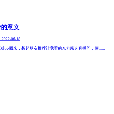
着的意义
复
2022-06-18
江徒步回来，想起朋友推荐让我看的东方臻选直播间，便
......