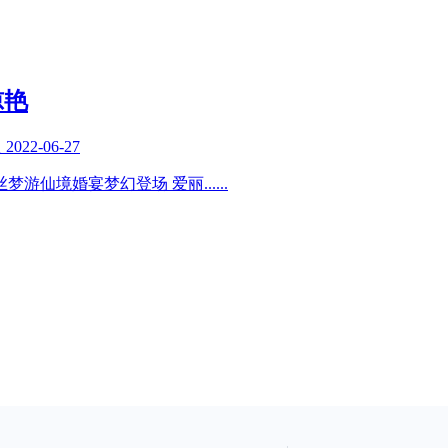
惊艳
复
2022-06-27
丝梦游仙境婚宴梦幻登场 爱丽
......