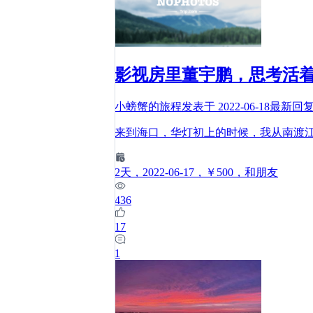
影视房里董宇鹏，思考活
小螃蟹的旅程
发表于
2022-06-18
最新回
来到海口，华灯初上的时候，我从南渡
2
天
，2022-06-17
，￥500
，和朋友
436
17
1