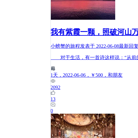
我有紫霞一颗，照破河山
小螃蟹的旅程
发表于
2022-06-08
最新回
对于生活，有一首诗这样说：“从前的
1
天
，2022-06-06
，￥500
，和朋友
2092
13
0