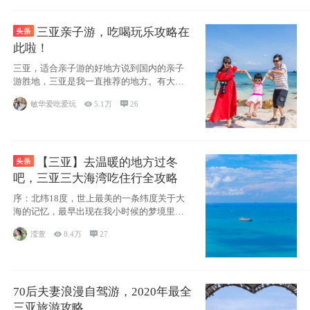
三亚亲子游，吃喝玩乐攻略在
此啦！
三亚，适合亲子游的好地方说到国内的亲子
游胜地，三亚是我一直推荐的地方。有大
海、有蓝天
敏华爱吃爱玩

5.1万

26
【三亚】去温暖的地方过冬
吧，三亚三大海湾吃住行全攻略
序：北纬18度，世上最美的一条纬度关于大
海的记忆，最早出现在我小时候的梦境里，
那时候
滢萱

8.4万

27
70后夫妻浪漫自驾游，2020年最全
三亚旅游攻略