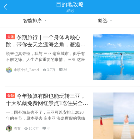
目的地攻略
游记
智能排序
筛选
孕期旅行｜一个身体两颗心
跳，带你去天之涯海之角，邂逅网
红却又安静的三亚
说来也真奇怪，我与 三亚 这座城市，似乎有
不解之缘。人生许多重要的事情， 三亚 这座
余頭小姐_Rachel

3.7万

36
今年预算有限也能玩转三亚，
十大私藏免费网红景点?吃住买全攻
略
一：国外海岛去不了，三亚可以安排上2020
年的春节，原本要去 东南亚 海岛度假的我临
滢萱

10.0万

44