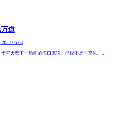
光万道
复
2022-06-04
对于每天都下一场雨的海口来说，已经不是司空见
......