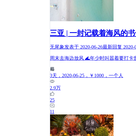
三亚 | 一封记载着海风的
无尾象
发表于
2020-06-26
最新回复
2020-
周末去海边放风 🌊年少时叫嚣着要打
3
天
，2020-06-25
，￥1000
，一个人
2.9万
25
11