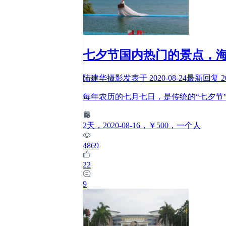
七夕节国内热门的景点，
陆建华摄影
发表于
2020-08-24
最新回复
2
每年农历的七月七日，是传统的“七夕节
2
天
，2020-08-16
，￥500
，一个人
4869
22
9