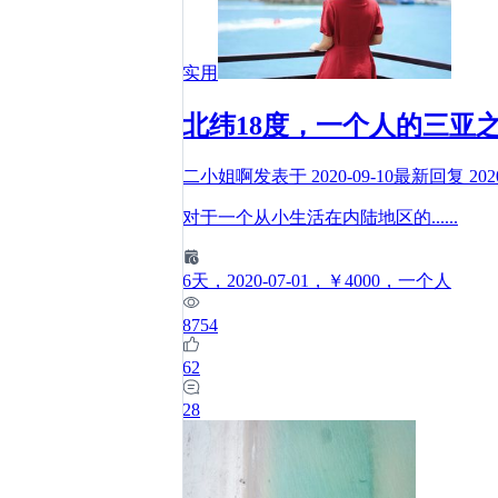
实用
北纬18度，一个人的三亚
二小姐啊
发表于
2020-09-10
最新回复
202
对于一个从小生活在内陆地区的
......
6
天
，2020-07-01
，￥4000
，一个人
8754
62
28