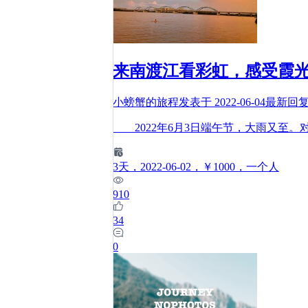
来南渡江看彩虹，感受霞
小螃蟹的旅程
发表于
2022-06-04
最新回
2022年6月3日端午节，大雨又至。
3
天
，2022-06-02
，￥1000
，一个人
910
34
0