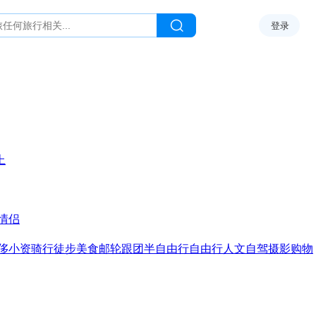
登录
上
情侣
侈
小资
骑行
徒步
美食
邮轮
跟团
半自由行
自由行
人文
自驾
摄影
购物