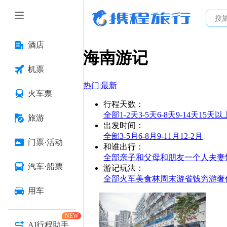
酒店
海南
游记
机票
热门
|
最新
火车票
行程天数
：
全部
1-2天
3-5天
6-8天
9-14天
15天以
旅游
出发时间
：
全部
3-5月
6-8月
9-11月
12-2月
门票·活动
和谁出行
：
全部
亲子
和父母
和朋友
一个人
夫妻
汽车·船票
游记玩法
：
全部
火车
美食林
周末游
省钱
穷游
奢
用车
NEW
AI行程助手