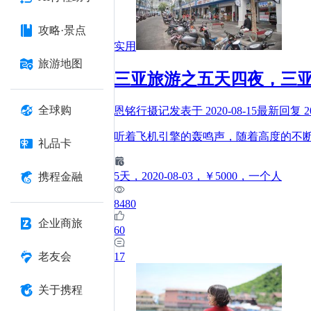
攻略·景点
实用
旅游地图
三亚旅游之五天四夜，三
全球购
恩铭行摄记
发表于
2020-08-15
最新回复
2
听着飞机引擎的轰鸣声，随着高度的不
礼品卡
5
天
，2020-08-03
，￥5000
，一个人
携程金融
8480
企业商旅
60
17
老友会
关于携程