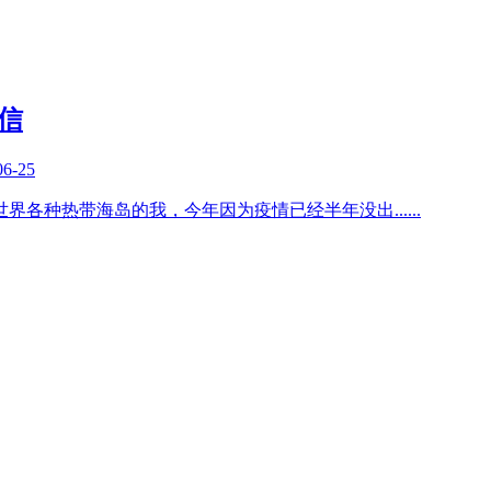
书信
06-25
卡世界各种热带海岛的我，今年因为疫情已经半年没出
......