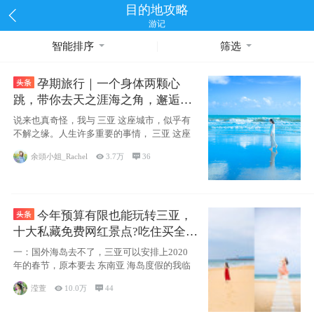
目的地攻略
游记
智能排序
筛选
孕期旅行｜一个身体两颗心
跳，带你去天之涯海之角，邂逅网
红却又安静的三亚
说来也真奇怪，我与 三亚 这座城市，似乎有
不解之缘。人生许多重要的事情， 三亚 这座
余頭小姐_Rachel

3.7万

36
今年预算有限也能玩转三亚，
十大私藏免费网红景点?吃住买全攻
略
一：国外海岛去不了，三亚可以安排上2020
年的春节，原本要去 东南亚 海岛度假的我临
滢萱

10.0万

44