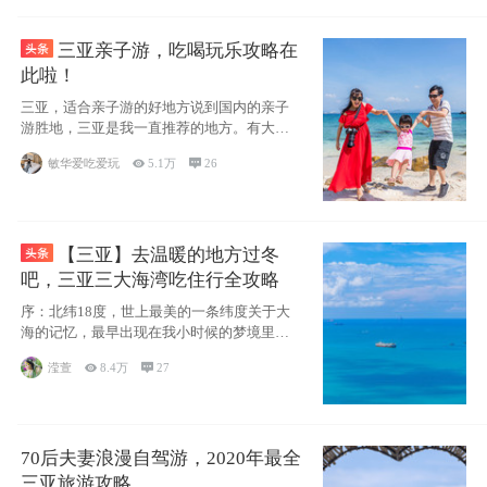
三亚亲子游，吃喝玩乐攻略在
此啦！
三亚，适合亲子游的好地方说到国内的亲子
游胜地，三亚是我一直推荐的地方。有大
海、有蓝天
敏华爱吃爱玩

5.1万

26
【三亚】去温暖的地方过冬
吧，三亚三大海湾吃住行全攻略
序：北纬18度，世上最美的一条纬度关于大
海的记忆，最早出现在我小时候的梦境里，
那时候
滢萱

8.4万

27
70后夫妻浪漫自驾游，2020年最全
三亚旅游攻略