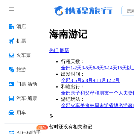
酒店
海南
游记
机票
热门
|
最新
火车票
行程天数
：
全部
1-2天
3-5天
6-8天
9-14天
15天以
旅游
出发时间
：
全部
3-5月
6-8月
9-11月
12-2月
门票·活动
和谁出行
：
全部
亲子
和父母
和朋友
一个人
夫妻
汽车·船票
游记玩法
：
全部
火车
美食林
周末游
省钱
穷游
奢
用车
📝
暂时还没有相关游记
NEW
AI行程助手