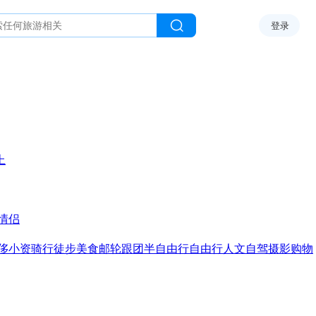
登录
上
情侣
侈
小资
骑行
徒步
美食
邮轮
跟团
半自由行
自由行
人文
自驾
摄影
购物