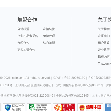
加盟合作
关于
分销联盟
友情链接
关于携程
企业礼品卡采购
保险代理
联系我们
代理合作
酒店加盟
用户协议
更多加盟合作
营业执照
携程内容
Trip.com
99-
2026
,
ctrip.com
. All rights reserved. |
ICP证：沪B2-20050130
|
沪ICP备0802358
02731号
丨
互联网药品信息服务资格证
丨
（沪）网械平台备字[2022]第00001号
|
沪网
违法和不良信息举报电话021-22500846
丨
全国旅游投诉热线12345
丨
上海市旅游网
网络社会
征信网