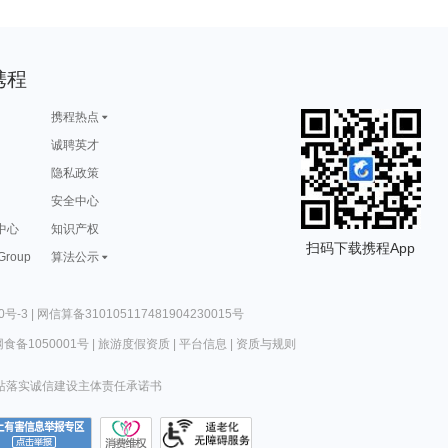
携程
携程热点
诚聘英才
隐私政策
安全中心
中心
知识产权
扫码下载携程App
 Group
算法公示
0号-3
|
网信算备310105117481904230015号
食备1050001号
|
旅游度假资质
|
平台信息
|
资质与规则
站落实诚信建设主体责任承诺书