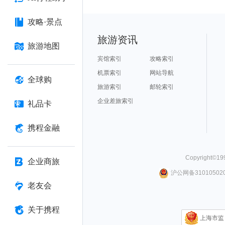
攻略·景点
旅游资讯
旅游地图
宾馆索引
攻略索引
机票索引
网站导航
全球购
旅游索引
邮轮索引
企业差旅索引
礼品卡
携程金融
Copyright©
19
企业商旅
沪公网备310105020
老友会
关于携程
上海市监