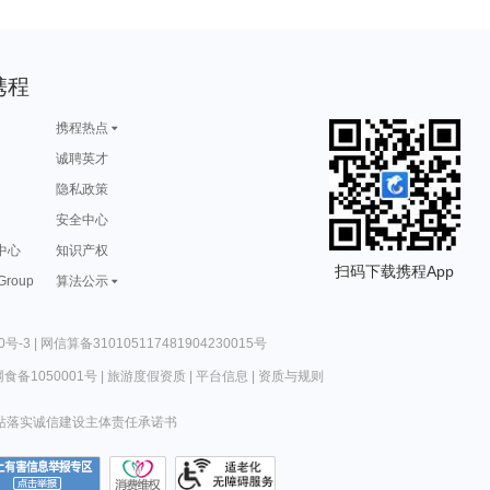
携程
携程热点
诚聘英才
隐私政策
安全中心
中心
知识产权
扫码下载携程App
 Group
算法公示
0号-3
|
网信算备310105117481904230015号
食备1050001号
|
旅游度假资质
|
平台信息
|
资质与规则
站落实诚信建设主体责任承诺书