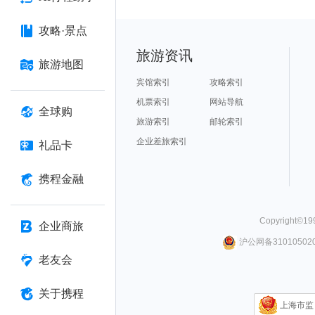
攻略·景点
旅游资讯
旅游地图
宾馆索引
攻略索引
机票索引
网站导航
全球购
旅游索引
邮轮索引
企业差旅索引
礼品卡
携程金融
Copyright©
19
企业商旅
沪公网备310105020
老友会
关于携程
上海市监