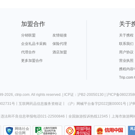
加盟合作
关于
分销联盟
友情链接
关于携程
企业礼品卡采购
保险代理
联系我们
代理合作
酒店加盟
用户协议
更多加盟合作
营业执照
携程内容
Trip.com
99-
2026
,
ctrip.com
. All rights reserved. |
ICP证：沪B2-20050130
|
沪ICP备0802358
02731号
丨
互联网药品信息服务资格证
丨
（沪）网械平台备字[2022]第00001号
|
沪网
违法和不良信息举报电话021-22500846
丨
全国旅游投诉热线12345
丨
上海市旅游网
网络社会
征信网