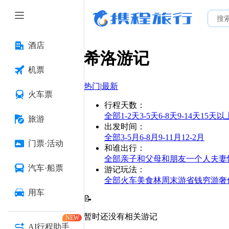
酒店
希洛
游记
机票
热门
|
最新
火车票
行程天数
：
全部
1-2天
3-5天
6-8天
9-14天
15天以
旅游
出发时间
：
全部
3-5月
6-8月
9-11月
12-2月
门票·活动
和谁出行
：
全部
亲子
和父母
和朋友
一个人
夫妻
汽车·船票
游记玩法
：
全部
火车
美食林
周末游
省钱
穷游
奢
用车
📝
暂时还没有相关游记
NEW
AI行程助手