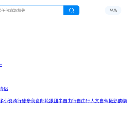
登录
上
情侣
侈
小资
骑行
徒步
美食
邮轮
跟团
半自由行
自由行
人文
自驾
摄影
购物