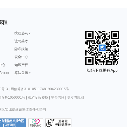
携程
携程热点
诚聘英才
隐私政策
安全中心
中心
知识产权
扫码下载携程App
 Group
算法公示
0号-3
|
网信算备310105117481904230015号
食备1050001号
|
旅游度假资质
|
平台信息
|
资质与规则
站落实诚信建设主体责任承诺书