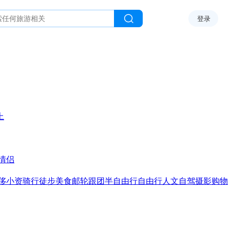
登录
上
情侣
侈
小资
骑行
徒步
美食
邮轮
跟团
半自由行
自由行
人文
自驾
摄影
购物