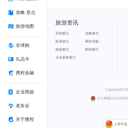
攻略·景点
旅游资讯
旅游地图
宾馆索引
攻略索引
机票索引
网站导航
全球购
旅游索引
邮轮索引
企业差旅索引
礼品卡
携程金融
Copyright©
19
企业商旅
沪公网备310105020
老友会
关于携程
上海市监