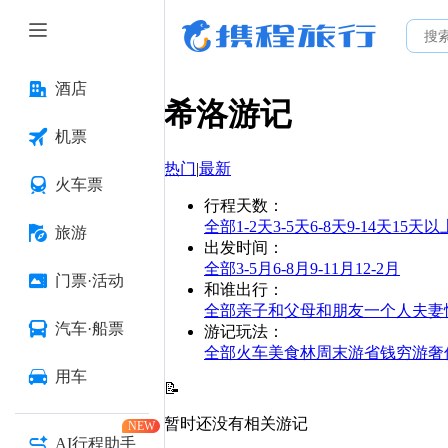
酒店
希洛
游记
机票
热门
|
最新
火车票
行程天数
：
全部
1-2天
3-5天
6-8天
9-14天
15天以
旅游
出发时间
：
全部
3-5月
6-8月
9-11月
12-2月
门票·活动
和谁出行
：
全部
亲子
和父母
和朋友
一个人
夫妻
汽车·船票
游记玩法
：
全部
火车
美食林
周末游
省钱
穷游
奢
用车
📝
暂时还没有相关游记
NEW
AI行程助手