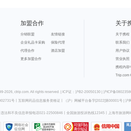
加盟合作
关于
分销联盟
友情链接
关于携程
企业礼品卡采购
保险代理
联系我们
代理合作
酒店加盟
用户协议
更多加盟合作
营业执照
携程内容
Trip.com
99-
2026
,
ctrip.com
. All rights reserved. |
ICP证：沪B2-20050130
|
沪ICP备0802358
02731号
丨
互联网药品信息服务资格证
丨
（沪）网械平台备字[2022]第00001号
|
沪网
违法和不良信息举报电话021-22500846
丨
全国旅游投诉热线12345
丨
上海市旅游网
网络社会
征信网