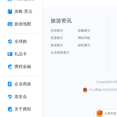
攻略·景点
旅游资讯
旅游地图
宾馆索引
攻略索引
机票索引
网站导航
全球购
旅游索引
邮轮索引
企业差旅索引
礼品卡
携程金融
Copyright©
19
企业商旅
沪公网备310105020
老友会
关于携程
上海市监