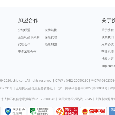
加盟合作
关于
分销联盟
友情链接
关于携程
企业礼品卡采购
保险代理
联系我们
代理合作
酒店加盟
用户协议
更多加盟合作
营业执照
携程内容
Trip.com
99-
2026
,
ctrip.com
. All rights reserved. |
ICP证：沪B2-20050130
|
沪ICP备0802358
02731号
丨
互联网药品信息服务资格证
丨
（沪）网械平台备字[2022]第00001号
|
沪网
违法和不良信息举报电话021-22500846
丨
全国旅游投诉热线12345
丨
上海市旅游网
网络社会
征信网