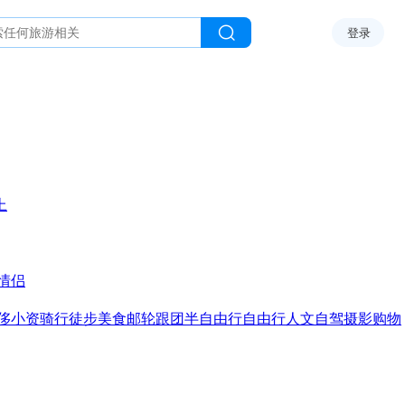
登录
上
情侣
侈
小资
骑行
徒步
美食
邮轮
跟团
半自由行
自由行
人文
自驾
摄影
购物