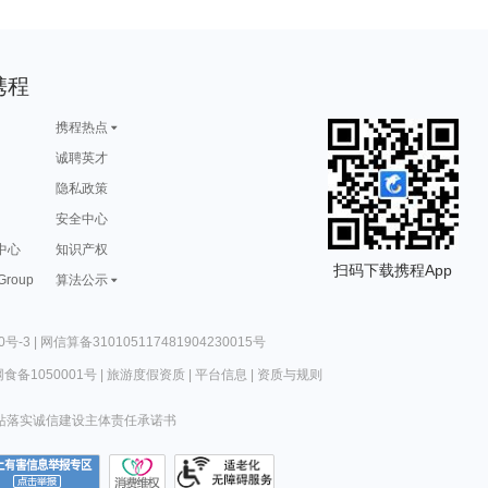
携程
携程热点
诚聘英才
隐私政策
安全中心
中心
知识产权
扫码下载携程App
 Group
算法公示
0号-3
|
网信算备310105117481904230015号
食备1050001号
|
旅游度假资质
|
平台信息
|
资质与规则
站落实诚信建设主体责任承诺书