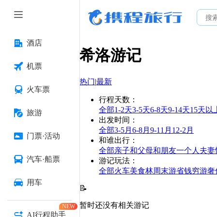
酒店
希洛
游记
机票
热门
|
最新
火车票
行程天数
：
全部
1-2天
3-5天
6-8天
9-14天
15天以
旅游
出发时间
：
全部
3-5月
6-8月
9-11月
12-2月
门票·活动
和谁出行
：
全部
亲子
和父母
和朋友
一个人
夫妻
汽车·船票
游记玩法
：
全部
火车
美食林
周末游
省钱
穷游
奢
用车
📝
暂时还没有相关游记
NEW
AI行程助手