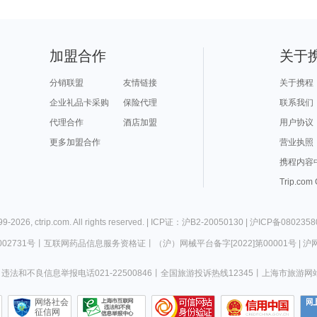
加盟合作
关于
分销联盟
友情链接
关于携程
企业礼品卡采购
保险代理
联系我们
代理合作
酒店加盟
用户协议
更多加盟合作
营业执照
携程内容
Trip.com
99-
2026
,
ctrip.com
. All rights reserved. |
ICP证：沪B2-20050130
|
沪ICP备0802358
02731号
丨
互联网药品信息服务资格证
丨
（沪）网械平台备字[2022]第00001号
|
沪网
违法和不良信息举报电话021-22500846
丨
全国旅游投诉热线12345
丨
上海市旅游网
网络社会
征信网