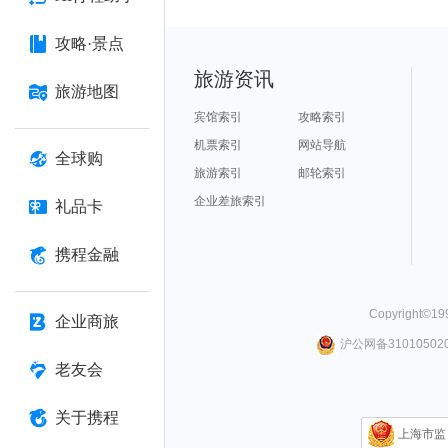
攻略·景点
旅游资讯
旅游地图
宾馆索引
攻略索引
机票索引
网站导航
全球购
旅游索引
邮轮索引
企业差旅索引
礼品卡
携程金融
Copyright©
19
企业商旅
沪公网备310105020
老友会
关于携程
上海市监