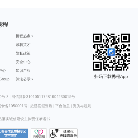
携程
携程热点
诚聘英才
隐私政策
安全中心
中心
知识产权
扫码下载携程App
 Group
算法公示
0号-3
|
网信算备310105117481904230015号
食备1050001号
|
旅游度假资质
|
平台信息
|
资质与规则
站落实诚信建设主体责任承诺书