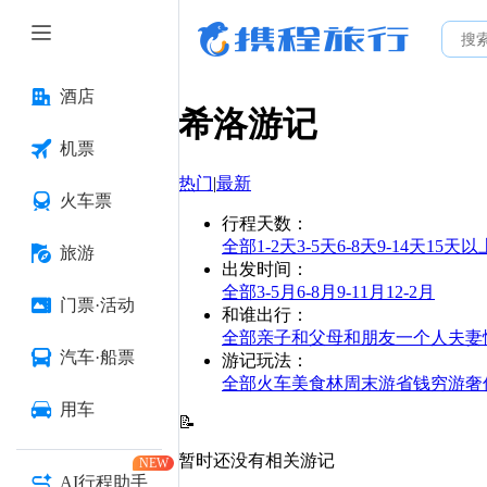
酒店
希洛
游记
机票
热门
|
最新
火车票
行程天数
：
全部
1-2天
3-5天
6-8天
9-14天
15天以
旅游
出发时间
：
全部
3-5月
6-8月
9-11月
12-2月
门票·活动
和谁出行
：
全部
亲子
和父母
和朋友
一个人
夫妻
汽车·船票
游记玩法
：
全部
火车
美食林
周末游
省钱
穷游
奢
用车
📝
暂时还没有相关游记
NEW
AI行程助手