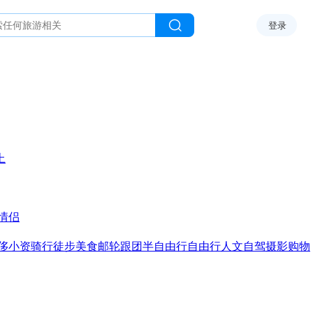
登录
上
情侣
侈
小资
骑行
徒步
美食
邮轮
跟团
半自由行
自由行
人文
自驾
摄影
购物