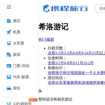
酒店
希洛
游记
机票
热门
|
最新
火车票
行程天数
：
全部
1-2天
3-5天
6-8天
9-14天
15天以
旅游
出发时间
：
全部
3-5月
6-8月
9-11月
12-2月
门票·活动
和谁出行
：
全部
亲子
和父母
和朋友
一个人
夫妻
汽车·船票
游记玩法
：
全部
火车
美食林
周末游
省钱
穷游
奢
用车
📝
暂时还没有相关游记
NEW
AI行程助手