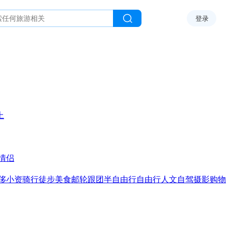
登录
上
情侣
侈
小资
骑行
徒步
美食
邮轮
跟团
半自由行
自由行
人文
自驾
摄影
购物