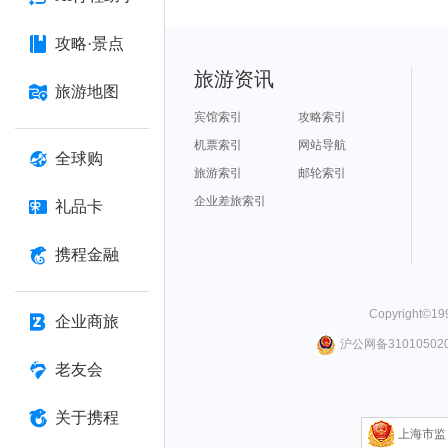
攻略·景点
旅游资讯
旅游地图
宾馆索引
攻略索引
机票索引
网站导航
全球购
旅游索引
邮轮索引
企业差旅索引
礼品卡
携程金融
Copyright©
19
企业商旅
沪公网备310105020
老友会
关于携程
上海市监