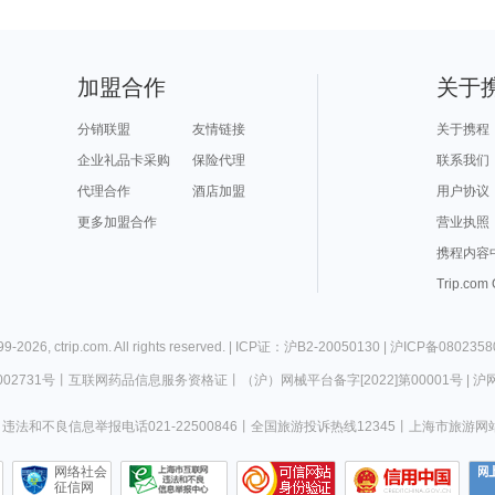
加盟合作
关于
分销联盟
友情链接
关于携程
企业礼品卡采购
保险代理
联系我们
代理合作
酒店加盟
用户协议
更多加盟合作
营业执照
携程内容
Trip.com
99-
2026
,
ctrip.com
. All rights reserved. |
ICP证：沪B2-20050130
|
沪ICP备0802358
02731号
丨
互联网药品信息服务资格证
丨
（沪）网械平台备字[2022]第00001号
|
沪网
违法和不良信息举报电话021-22500846
丨
全国旅游投诉热线12345
丨
上海市旅游网
网络社会
征信网