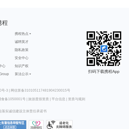
携程
携程热点
诚聘英才
隐私政策
安全中心
中心
知识产权
扫码下载携程App
 Group
算法公示
0号-3
|
网信算备310105117481904230015号
食备1050001号
|
旅游度假资质
|
平台信息
|
资质与规则
站落实诚信建设主体责任承诺书