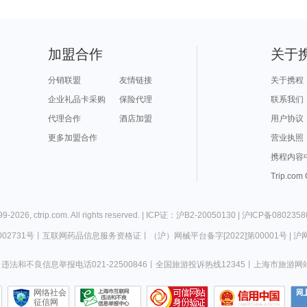
加盟合作
关于
分销联盟
友情链接
关于携程
企业礼品卡采购
保险代理
联系我们
代理合作
酒店加盟
用户协议
更多加盟合作
营业执照
携程内容
Trip.com
99-
2026
,
ctrip.com
. All rights reserved. |
ICP证：沪B2-20050130
|
沪ICP备0802358
02731号
丨
互联网药品信息服务资格证
丨
（沪）网械平台备字[2022]第00001号
|
沪网
违法和不良信息举报电话021-22500846
丨
全国旅游投诉热线12345
丨
上海市旅游网
网络社会
征信网