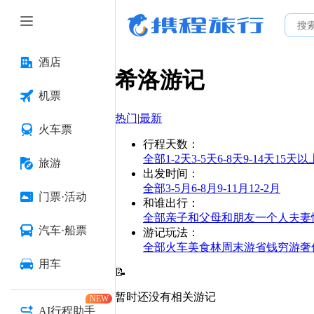
酒店
希洛
游记
机票
热门
|
最新
火车票
行程天数
：
全部
1-2天
3-5天
6-8天
9-14天
15天以
旅游
出发时间
：
全部
3-5月
6-8月
9-11月
12-2月
门票·活动
和谁出行
：
全部
亲子
和父母
和朋友
一个人
夫妻
汽车·船票
游记玩法
：
全部
火车
美食林
周末游
省钱
穷游
奢
用车
📝
暂时还没有相关游记
NEW
AI行程助手