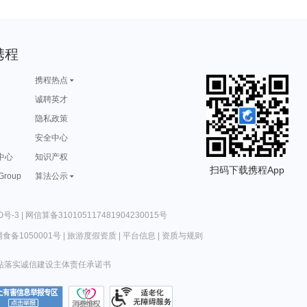
携程
携程热点
诚聘英才
隐私政策
安全中心
中心
知识产权
扫码下载携程App
 Group
算法公示
0号-3
|
网信算备310105117481904230015号
食备1050001号
|
旅游度假资质
|
平台信息
|
资质与规则
站落实诚信建设主体责任承诺书