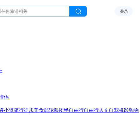
登录
上
情侣
侈
小资
骑行
徒步
美食
邮轮
跟团
半自由行
自由行
人文
自驾
摄影
购物