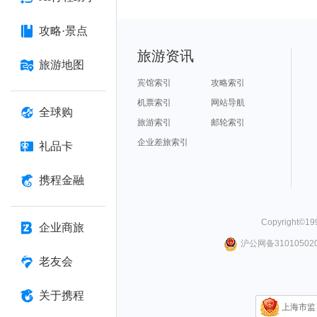
攻略·景点
旅游资讯
旅游地图
宾馆索引
攻略索引
机票索引
网站导航
全球购
旅游索引
邮轮索引
企业差旅索引
礼品卡
携程金融
Copyright©
19
企业商旅
沪公网备310105020
老友会
关于携程
上海市监